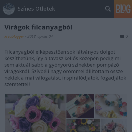
Színes Ötletek
Virágok filcanyagból
kreablogger
•
2018. április 04.
0
Filcanyagból elképesztően sok látványos dolgot
készíthetünk, így a tavasz kellős közepén pedig mi
sem aktuálisabb a gyönyörű színekben pompázó
virágoknál. Szívbéli nagy örömmel állítottam össze
nektek a mai válogatást, inspirálódjatok, fogadjátok
szeretettel!