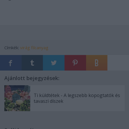
Címkék:
virág
filcanyag
Ajánlott bejegyzések:
Ti küldtétek - A legszebb kopogtatók és
tavaszi díszek