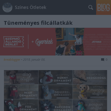
Színes Ötletek
Tüneményes filcállatkák
kreablogger
•
2018. január 08.
0