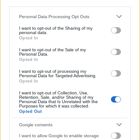
third parties.
Please note that this website/app uses one or more Google
Personal Data Processing Opt Outs
services and may gather and store information including but
not limited to your visit or usage behaviour. You may click to
I want to opt-out of the Sharing of my
personal data.
grant or deny consent to Google and its third-party tags to
Opted In
use your data for below specified purposes in below Google
consent section.
I want to opt-out of the Sale of my
Personal Data.
Opted In
I want to opt-out of processing my
Personal Data for Targeted Advertising.
Opted In
I want to opt-out of Collection, Use,
Retention, Sale, and/or Sharing of my
Personal Data that Is Unrelated with the
Purposes for which it was collected.
Opted Out
Google consents
I want to allow Google to enable storage