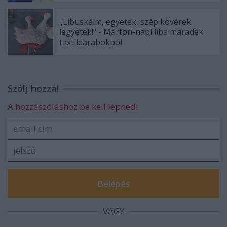
„Libuskáim, egyetek, szép kövérek
legyetek!" - Márton-napi liba maradék
textildarabokból
Szólj hozzá!
A hozzászóláshoz be kell lépned!
VAGY