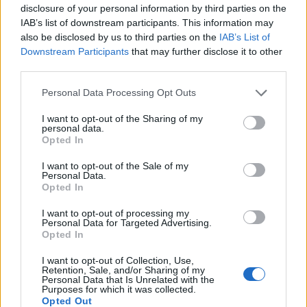
További halloweenes, tökös ötletek a blogon:
disclosure of your personal information by third parties on the
IAB’s list of downstream participants. This information may
A 100 legmenőbb tökfaragós ötlet 2. rész
also be disclosed by us to third parties on the
IAB’s List of
Downstream Participants
that may further disclose it to other
A 100 legmenőbb tökfaragós ötlet 1. rész
third parties.
Szellemes falatok halloweenre
Please note that this website/app uses one or more Google
Personal Data Processing Opt Outs
services and may gather and store information including but
Meseszép tökdíszek
not limited to your visit or usage behaviour. You may click to
I want to opt-out of the Sharing of my
personal data.
grant or deny consent to Google and its third-party tags to
Opted In
Világító töklámpások befőttesüvegből
use your data for below specified purposes in below Google
consent section.
I want to opt-out of the Sale of my
Tökös ajtódíszek, koszorúk 2016
Personal Data.
Opted In
Last minute ötletek Halloweenre
I want to opt-out of processing my
Personal Data for Targeted Advertising.
Papírmasé tök készítése
Opted In
I want to opt-out of Collection, Use,
Ajtódíszek halloweenre 2015
Retention, Sale, and/or Sharing of my
Personal Data that Is Unrelated with the
Purposes for which it was collected.
Sötétben világító tökök
Opted Out