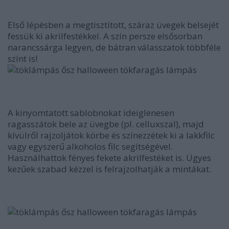
Első lépésben a megtisztított, száraz üvegek belsejét
fessük ki akrilfestékkel. A szín persze elsősorban
narancssárga legyen, de bátran válasszatok többféle
színt is!
A kinyomtatott sablobnokat ideiglenesen
ragasszátok bele az üvegbe (pl. celluxszal), majd
kívülről rajzoljátok körbe és színezzétek ki a lakkfilc
vagy egyszerű alkoholos filc segítségével.
Használhattok fényes fekete akrilfestéket is. Ügyes
kezűek szabad kézzel is felrajzolhatják a mintákat.