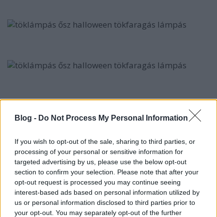
Az üveg belsejéből távolítsátok el a sablont és
jöhetnek is a mécsesek. Gyermekekkel
Blog -
Do Not Process My Personal Information
biztonságosab ledes mécsest használni, ma már
bármelyik üzletben beszerezhetők (100 Ft-os boltok,
If you wish to opt-out of the sale, sharing to third parties, or
Kik, Pepco, stb. A minap a Pennyben vettem nagyobb
processing of your personal or sensitive information for
tételt korrekt áron.)
targeted advertising by us, please use the below opt-out
section to confirm your selection. Please note that after your
opt-out request is processed you may continue seeing
interest-based ads based on personal information utilized by
Forrás:
wholesalepartysupplies
us or personal information disclosed to third parties prior to
your opt-out. You may separately opt-out of the further