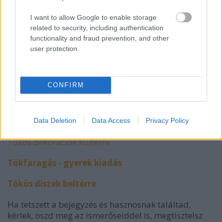
30+ zseniális töklámpás
I want to allow Google to enable storage
related to security, including authentication
Tökfaragás fúrógéppel
functionality and fraud prevention, and other
user protection.
Faragjunk tökvázát!
Tökfaragás nálunk
CONFIRM
Ingyenes halloween sablonok
Legmenőbb töklámpások
Data Deletion
Data Access
Privacy Policy
Tökös dekorációk kültérre
Tökfaragás - gyerek kiadás
Tökös díszek beltérre
Ha tetszett a bejegyzés és hasznosnak találtad,
kérlek, oszd meg az ismerőseiddel is, megtisztelsz