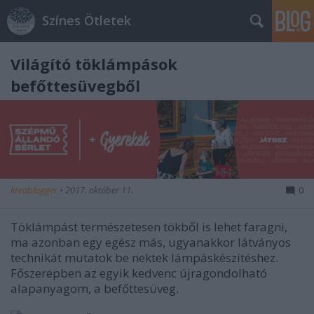
Színes Ötletek
Világító töklámpások
befőttesüvegből
kreablogger
•
2017. október 11.
0
Töklámpást természetesen tökből is lehet faragni,
ma azonban egy egész más, ugyanakkor látványos
technikát mutatok be nektek lámpáskészítéshez.
Főszerepben az egyik kedvenc újragondolható
alapanyagom, a befőttesüveg.