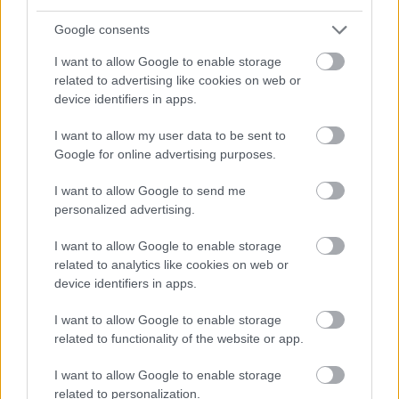
Tökfaragás gyerekmódra mintaívekkel
Google consents
Töklámpások - faragott tökök 2015
I want to allow Google to enable storage
related to advertising like cookies on web or
Töklámpások - festett tökök
device identifiers in apps.
Sablonok tökfaragáshoz
I want to allow my user data to be sent to
Google for online advertising purposes.
Varázslatos lámpások
I want to allow Google to send me
Mókás receptek halloweenre
personalized advertising.
Mókás díszek halloweenre gyerekeknek
I want to allow Google to enable storage
related to analytics like cookies on web or
Festett tökök halloweenre
device identifiers in apps.
Különleges tökdekoráció falevelekkel
I want to allow Google to enable storage
related to functionality of the website or app.
Így faragj csingilinges tököt
I want to allow Google to enable storage
Papírdekorációk halloweenre
related to personalization.