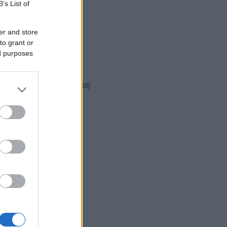
csináld magad
(
601
)
B’s List of
dekoráció
(
383
)
diy
(
383
)
er and store
DIY
(
303
)
to grant or
fenntarthatóság
(
71
)
ed purposes
festés
(
174
)
fesztivál
(
70
)
fonal
(
73
)
gyerekekkel készíthető
(
180
)
gyerekeknek
(
162
)
gyerekjáték
(
73
)
hír
(
72
)
hobbyművész
(
81
)
hulladékcsökkentés
(
113
)
húsvét
(
122
)
inspiráció
(
188
)
játék
(
145
)
jeles nap
(
77
)
karácsony
(
280
)
képzőművészet
(
79
)
kert
(
111
)
kézzel készült
(
142
)