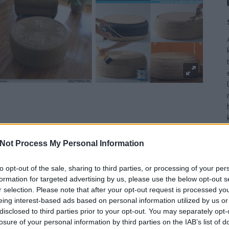
Not Process My Personal Information
s
to opt-out of the sale, sharing to third parties, or processing of your per
gy valamilyen szerelési ragasztó barkácsáruházakból)
formation for targeted advertising by us, please use the below opt-out s
r selection. Please note that after your opt-out request is processed y
eing interest-based ads based on personal information utilized by us or
disclosed to third parties prior to your opt-out. You may separately opt-
ománc), bútorlábak, védőlakk
losure of your personal information by third parties on the IAB’s list of