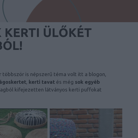
 KERTI ÜLŐKÉT
ÓL!
többször is népszerű téma volt itt a blogon,
rágoskertet
,
kerti tavat
és még
sok egyéb
gból kifejezetten látványos kerti puffokat