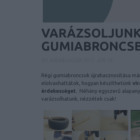
VARÁZSOLJUNK
GUMIABRONCSB
BY:
KREABLOGGER
2017. JÚN 19.
Régi gumiabroncsok újrahasznosítása már 
elolvashattátok, hogyan készíthetünk
vi
érdekességet
. Néhány egyszerű alapanya
varázsolhatunk, nézzétek csak!