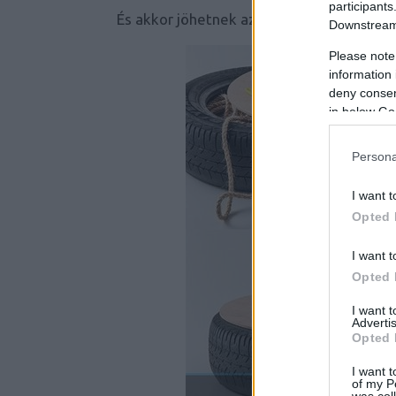
participants
És akkor jöhetnek az ötletek, nézzük!
Downstream 
Please note
information 
deny consent
in below Go
Persona
I want t
Opted 
I want t
Opted 
I want 
Advertis
Opted 
I want t
of my P
was col