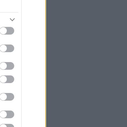
könyvajánló
(
91
)
lakásdekoráció
(
121
)
lakberendezés
(
93
)
művészet
(
74
)
nyár
(
72
)
nyereményjáték
(
136
)
ősz
(
146
)
otthon
(
72
)
pályázat
(
70
)
papír
(
138
)
pritt
(
98
)
programajánló
(
212
)
recycle
(
120
)
színes programok
(
188
)
támogatott tartalom
(
250
)
tavasz
(
125
)
tél
(
70
)
újrahasznosítás
(
260
)
zene
(
81
)
Címkefelhő