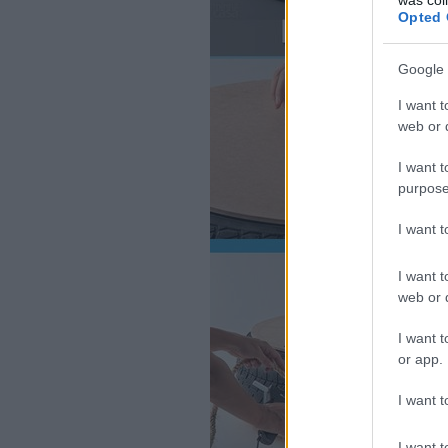
Opted 
Google 
I want t
web or d
I want t
purpose
I want 
I want t
web or d
I want t
or app.
I want t
I want t