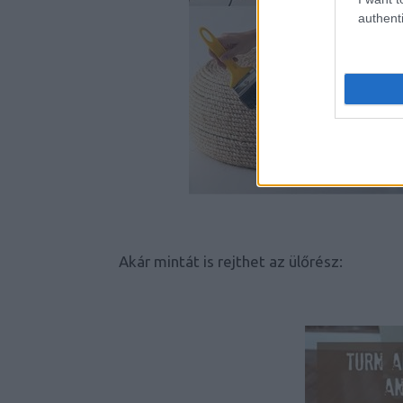
authenti
Akár mintát is rejthet az ülőrész: