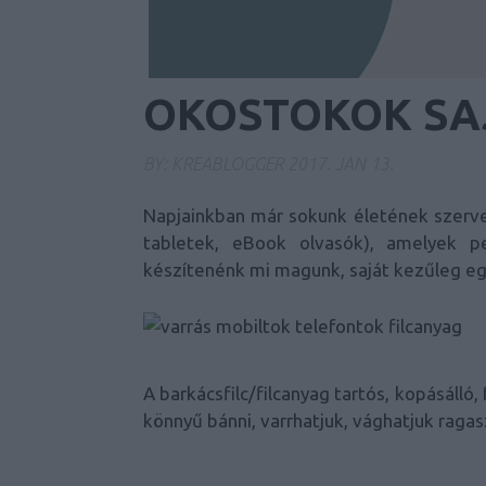
OKOSTOKOK SA
BY:
KREABLOGGER
2017. JAN 13.
Napjainkban már sokunk életének szerves
tabletek, eBook olvasók), amelyek p
készítenénk mi magunk, saját kezűleg eg
A barkácsfilc/filcanyag tartós, kopásálló
könnyű bánni, varrhatjuk, vághatjuk ragasz