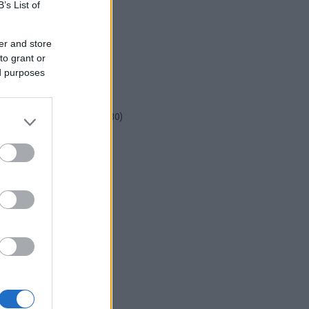
csináld magad
(
601
)
B’s List of
dekoráció
(
383
)
diy
(
383
)
er and store
DIY
(
303
)
to grant or
fenntarthatóság
(
71
)
ed purposes
festés
(
174
)
fesztivál
(
70
)
fonal
(
73
)
gyerekekkel készíthető
(
180
)
gyerekeknek
(
162
)
gyerekjáték
(
73
)
hír
(
72
)
hobbyművész
(
81
)
hulladékcsökkentés
(
113
)
húsvét
(
122
)
inspiráció
(
188
)
játék
(
145
)
jeles nap
(
77
)
karácsony
(
280
)
képzőművészet
(
79
)
kert
(
111
)
kézzel készült
(
142
)