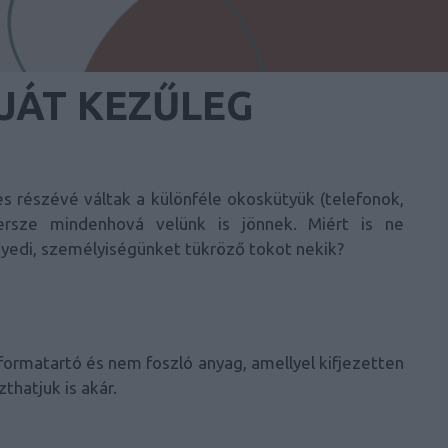
JÁT KEZŰLEG
 részévé váltak a különféle okoskütyük (telefonok,
ersze mindenhová velünk is jönnek. Miért is ne
yedi, személyiségünket tükröző tokot nekik?
, formatartó és nem foszló anyag, amellyel kifjezetten
thatjuk is akár.