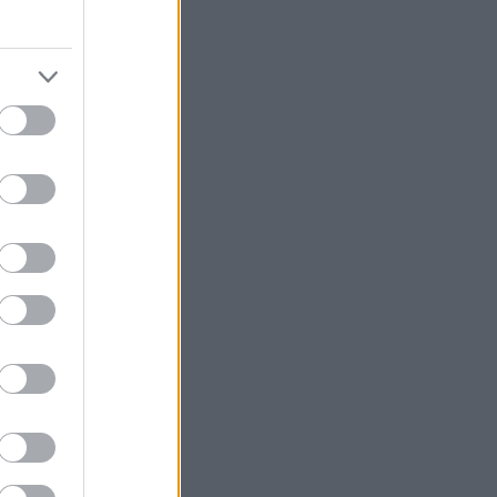
könyvajánló
(
91
)
lakásdekoráció
(
121
)
lakberendezés
(
93
)
művészet
(
74
)
nyár
(
72
)
nyereményjáték
(
136
)
ősz
(
146
)
otthon
(
72
)
pályázat
(
70
)
papír
(
138
)
pritt
(
98
)
programajánló
(
212
)
recycle
(
120
)
színes programok
(
188
)
támogatott tartalom
(
250
)
tavasz
(
125
)
tél
(
70
)
újrahasznosítás
(
260
)
zene
(
81
)
Címkefelhő