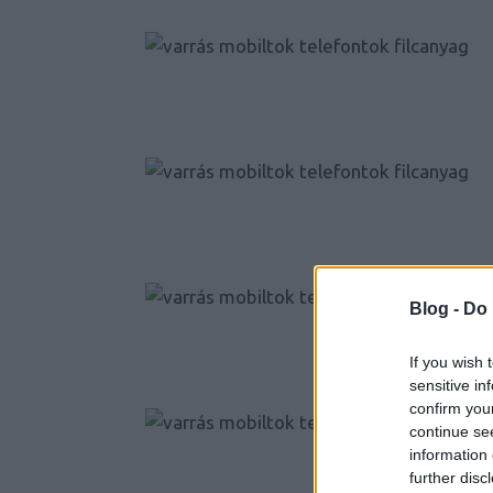
Blog -
Do 
If you wish 
sensitive in
confirm you
continue se
information 
further disc