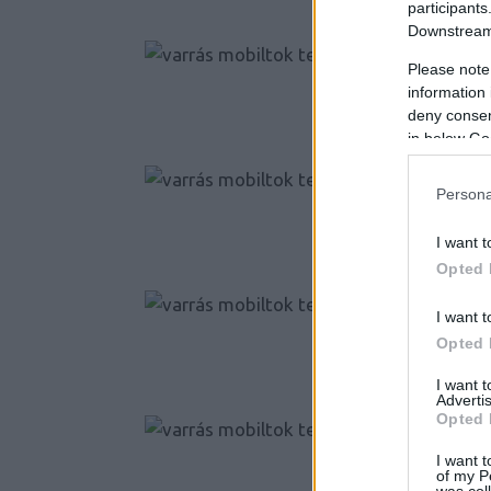
participants
Downstream 
Please note
information 
deny consent
in below Go
Persona
I want t
Opted 
I want t
Opted 
I want 
Advertis
Opted 
I want t
of my P
was col