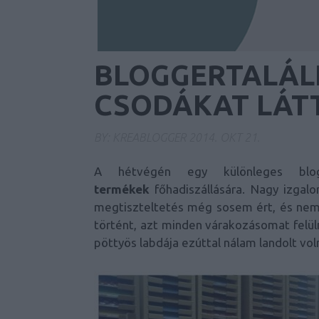
BLOGGERTALÁL
CSODÁKAT LÁTTA
BY:
KREABLOGGER
2014. OKT 21.
A hétvégén egy különleges blog
termékek
főhadiszállására. Nagy izgal
megtiszteltetés még sosem ért, és nem 
történt, azt minden várakozásomat felülm
pöttyös labdája ezúttal nálam landolt vol