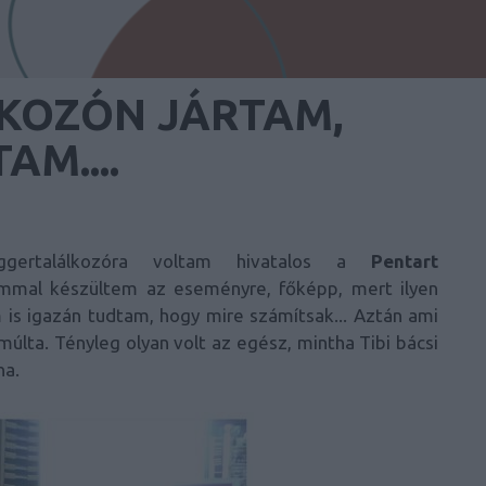
KOZÓN JÁRTAM,
M....
gertalálkozóra voltam hivatalos a
Pentart
ommal készültem az eseményre, főképp, mert ilyen
is igazán tudtam, hogy mire számítsak... Aztán ami
últa. Tényleg olyan volt az egész, mintha Tibi bácsi
na.