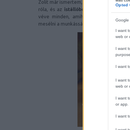
Zolit már ismertem, legalábbis így a ké
Opted 
róla, és az
istállóból átalakított műte
véve minden, amihez hozzáér, és miv
Google 
mesélni a munkásságáról, egyszerűen csa
I want t
web or d
I want t
purpose
I want 
I want t
web or d
I want t
or app.
I want t
I want t