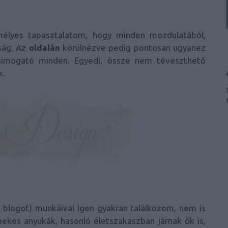
élyes tapasztalatom, hogy minden mozdulatából,
tság. Az
oldalán
körülnézve pedig pontosan ugyanez
t simogató minden. Egyedi, össze nem téveszthető
k.
a blogot) munkáival igen gyakran találkozom, nem is
kes anyukák, hasonló életszakaszban járnak ők is,