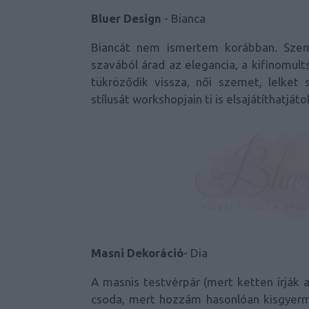
Bluer Design
- Bianca
Biancát nem ismertem korábban. Szem
szavából árad az elegancia, a kifinomul
tükröződik vissza, női szemet, lelke
stílusát workshopjain ti is elsajátíthatjáto
Masni Dekoráció
- Dia
A masnis testvérpár (mert ketten írják 
csoda, mert hozzám hasonlóan kisgyerme