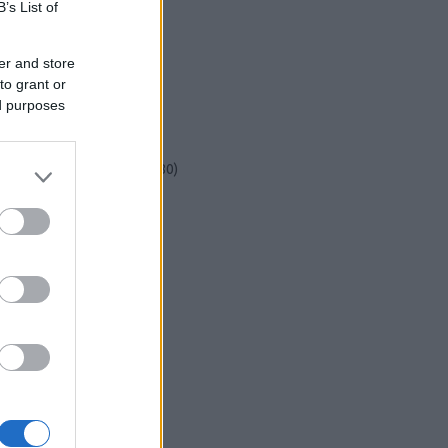
csináld magad
(
601
)
B’s List of
dekoráció
(
383
)
diy
(
383
)
er and store
DIY
(
303
)
to grant or
fenntarthatóság
(
71
)
ed purposes
festés
(
174
)
fesztivál
(
70
)
fonal
(
73
)
gyerekekkel készíthető
(
180
)
gyerekeknek
(
162
)
gyerekjáték
(
73
)
hír
(
72
)
hobbyművész
(
81
)
hulladékcsökkentés
(
113
)
húsvét
(
122
)
inspiráció
(
188
)
játék
(
145
)
jeles nap
(
77
)
karácsony
(
280
)
képzőművészet
(
79
)
kert
(
111
)
kézzel készült
(
142
)