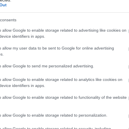
pernyőn keresztül. Még valamikor nyár végén olvastam
Out
rméről
. Azóta ottragadtam. Lenyűgöz úgy alapjában
el nem tudnék közhelyektől mentes jelzők nélkül
consents
k javaslom, hogy nézzetek körül nála.
o allow Google to enable storage related to advertising like cookies on
evice identifiers in apps.
o allow my user data to be sent to Google for online advertising
s.
to allow Google to send me personalized advertising.
o allow Google to enable storage related to analytics like cookies on
evice identifiers in apps.
o allow Google to enable storage related to functionality of the website
o allow Google to enable storage related to personalization.
o allow Google to enable storage related to security, including