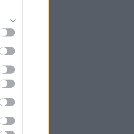
könyvajánló
(
91
)
lakásdekoráció
(
121
)
lakberendezés
(
93
)
művészet
(
74
)
nyár
(
72
)
nyereményjáték
(
136
)
ősz
(
146
)
otthon
(
72
)
pályázat
(
70
)
papír
(
138
)
pritt
(
98
)
programajánló
(
212
)
recycle
(
120
)
színes programok
(
188
)
támogatott tartalom
(
250
)
tavasz
(
125
)
tél
(
70
)
újrahasznosítás
(
260
)
zene
(
81
)
Címkefelhő