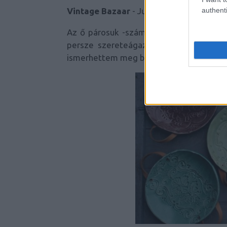
authenti
Vintage Bazaar
- Judit és Gábor
Az ő párosuk -számomra- főként az apac
persze szereteágazóbb a terület, amit
ismerhettem meg bennük, érdemes nézel