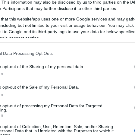
. This information may also be disclosed by us to third parties on the
IA
Participants
that may further disclose it to other third parties.
 that this website/app uses one or more Google services and may gath
including but not limited to your visit or usage behaviour. You may click 
 to Google and its third-party tags to use your data for below specifi
ogle consent section.
smerkedtünk, mi, a meghívott bloggerek is
, így mindenki betekintést engedett a maga kis
l Data Processing Opt Outs
, nagyszerű embereket, alkotókat ismerhettem meg
o opt-out of the Sharing of my personal data.
ndíttatásunk az alkotni vágyás irányába egy óriási
In
avak nélkül értettük egymás motivációját, láttuk a
o opt-out of the Sale of my Personal Data.
In
 világának köszönhetően, néhányukkal pedig most
 hogy nektek is bemutassak mindenkit, ha még nem
to opt-out of processing my Personal Data for Targeted
ing.
In
o opt-out of Collection, Use, Retention, Sale, and/or Sharing
ersonal Data that Is Unrelated with the Purposes for which it
lected.