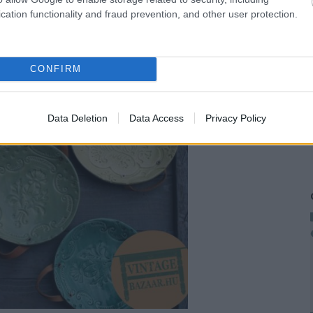
cation functionality and fraud prevention, and other user protection.
uka kerámiákról és workshopjaikról híres, de ennél
 képviselnek. Igazán közvetlen, kedves embereket
CONFIRM
ődni és ottragadni
náluk
.
Data Deletion
Data Access
Privacy Policy