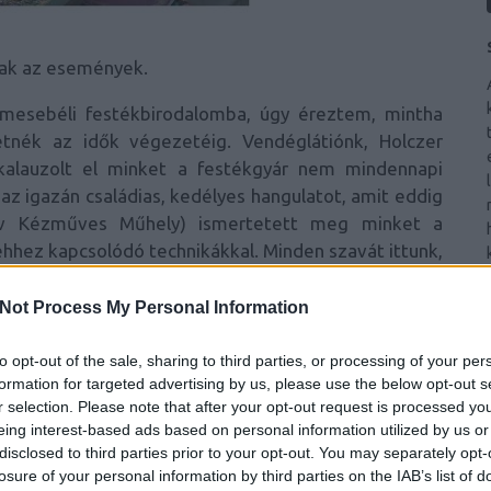
tak az események.
mesebéli festékbirodalomba, úgy éreztem, mintha
tnék az idők végezetéig. Vendéglátiónk, Holczer
 kalauzolt el minket a festékgyár nem mindennapi
 az igazán családias, kedélyes hangulatot, amit eddig
ív Kézműves Műhely
) ismertetett meg minket a
ehhez kapcsolódó technikákkal. Minden szavát ittunk,
bok és a kis tégelyek kézről kézre jártak, mindent
sgyerekek.
Not Process My Personal Information
to opt-out of the sale, sharing to third parties, or processing of your per
formation for targeted advertising by us, please use the below opt-out s
r selection. Please note that after your opt-out request is processed y
eing interest-based ads based on personal information utilized by us or
disclosed to third parties prior to your opt-out. You may separately opt-
losure of your personal information by third parties on the IAB’s list of