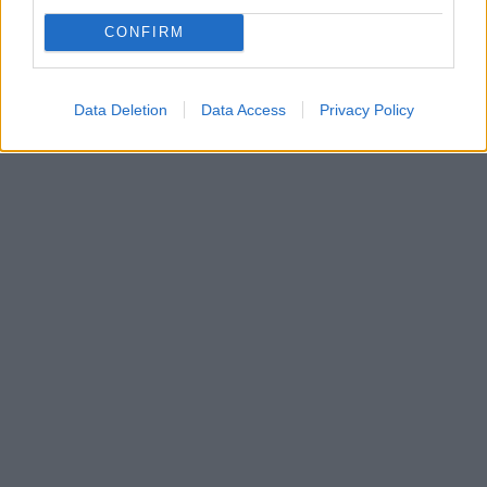
Ha körömlakkos festéshez ezen a videón is
CONFIRM
kaphattok egy kis segítséget:
Data Deletion
Data Access
Privacy Policy