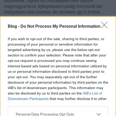
működnek. Sajnos ezt másképpen nem tudom
megmagyarázni, lefényképezni pedig harmadik kéz
hiányában nem tudtam, de remélem, így is értitek.
Blog -
Do Not Process My Personal Information
If you wish to opt-out of the sale, sharing to third parties, or
processing of your personal or sensitive information for
targeted advertising by us, please use the below opt-out
section to confirm your selection. Please note that after your
opt-out request is processed you may continue seeing
interest-based ads based on personal information utilized by
us or personal information disclosed to third parties prior to
your opt-out. You may separately opt-out of the further
disclosure of your personal information by third parties on the
IAB’s list of downstream participants. This information may
also be disclosed by us to third parties on the
IAB’s List of
Miután a szirmokat kitöltöttük körömlakkal, egy kicsit
Downstream Participants
that may further disclose it to other
forgatni, mozgatni, szárogatni kell, hiszen az első
third parties.
percben a körömlakk rendkívül híg, vigyázni kell, ki ne
Please note that this website/app uses one or more Google
Personal Data Processing Opt Outs
csöpögjön, le ne folyjon. Ezután már száríthatjuk a