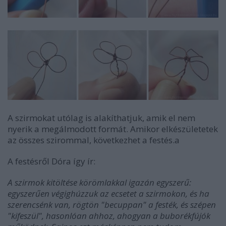
A szirmokat utólag is alakíthatjuk, amik el nem
nyerik a megálmodott formát. Amikor elkészületetek
az összes szirommal, következhet a festés.a
A festésről Dóra így ír:
A szirmok kitöltése körömlakkal igazán egyszerű:
egyszerűen végighúzzuk az ecsetet a szirmokon, és ha
szerencsénk van, rögtön "becuppan" a festék, és szépen
"kifeszül", hasonlóan ahhoz, ahogyan a buborékfújók