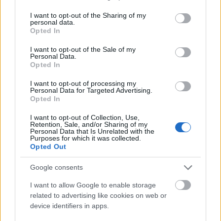
services and may gather and store information including but
virágokat egy pici pohárba téve, de amint látjátok, én
not limited to your visit or usage behaviour. You may click to
I want to opt-out of the Sharing of my
az Eiffel-tornyomra tekertem fel őket. Negyed óra kell
personal data.
grant or deny consent to Google and its third-party tags to
nekik, mire szépen megszilárdulnak, és lehet velük
Opted In
use your data for below specified purposes in below Google
tovább dolgozni.
consent section.
I want to opt-out of the Sale of my
Personal Data.
A cserepeket akrilfestékkel festhetitek a kívánt
Opted In
színűre, majd száradás után fel is lehet tölteni
dekorhomokkal.
I want to opt-out of processing my
Personal Data for Targeted Advertising.
Opted In
I want to opt-out of Collection, Use,
Retention, Sale, and/or Sharing of my
Personal Data that Is Unrelated with the
Purposes for which it was collected.
Opted Out
Google consents
I want to allow Google to enable storage
related to advertising like cookies on web or
device identifiers in apps.
A különálló sziromcsoportokat száruknál