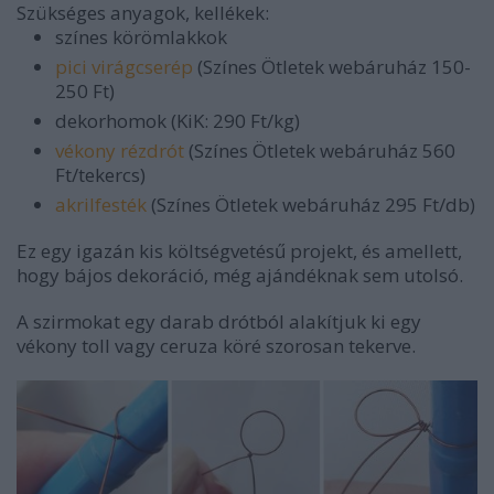
Szükséges anyagok, kellékek:
színes körömlakkok
pici virágcserép
(Színes Ötletek webáruház 150-
250 Ft)
dekorhomok (KiK: 290 Ft/kg)
vékony rézdrót
(Színes Ötletek webáruház 560
Ft/tekercs)
akrilfesték
(Színes Ötletek webáruház 295 Ft/db)
Ez egy igazán kis költségvetésű projekt, és amellett,
hogy bájos dekoráció, még ajándéknak sem utolsó.
A szirmokat egy darab drótból alakítjuk ki egy
vékony toll vagy ceruza köré szorosan tekerve.