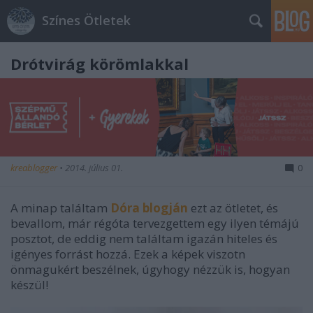
Színes Ötletek
Drótvirág körömlakkal
kreablogger
•
2014. július 01.
0
A minap találtam
Dóra blogján
ezt az ötletet, és
bevallom, már régóta tervezgettem egy ilyen témájú
posztot, de eddig nem találtam igazán hiteles és
igényes forrást hozzá. Ezek a képek viszotn
önmagukért beszélnek, úgyhogy nézzük is, hogyan
készül!