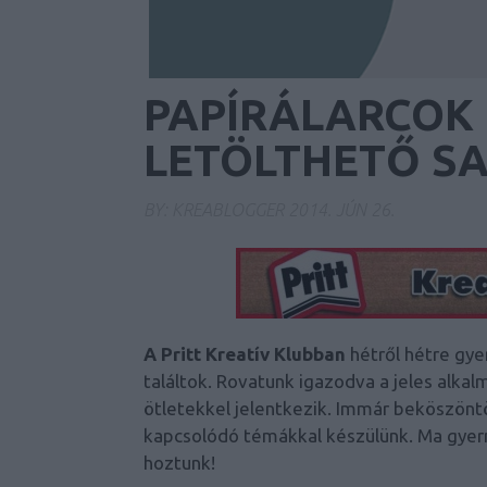
PAPÍRÁLARCOK
LETÖLTHETŐ S
BY:
KREABLOGGER
2014. JÚN 26.
A Pritt Kreatív Klubban
hétről hétre gy
találtok. Rovatunk igazodva a jeles alka
ötletekkel jelentkezik. Immár beköszöntöt
kapcsolódó témákkal készülünk. Ma gyerm
hoztunk!