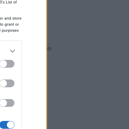
csináld magad
(
601
)
B’s List of
dekoráció
(
383
)
DIY
(
303
)
er and store
diy
(
383
)
to grant or
fenntarthatóság
(
71
)
ed purposes
festés
(
174
)
fesztivál
(
70
)
fonal
(
73
)
gyerekekkel készíthető
(
180
)
gyerekeknek
(
162
)
gyerekjáték
(
73
)
hír
(
72
)
hobbyművész
(
81
)
hulladékcsökkentés
(
113
)
húsvét
(
122
)
inspiráció
(
188
)
játék
(
145
)
jeles nap
(
77
)
karácsony
(
280
)
képzőművészet
(
79
)
kert
(
111
)
kézzel készült
(
142
)