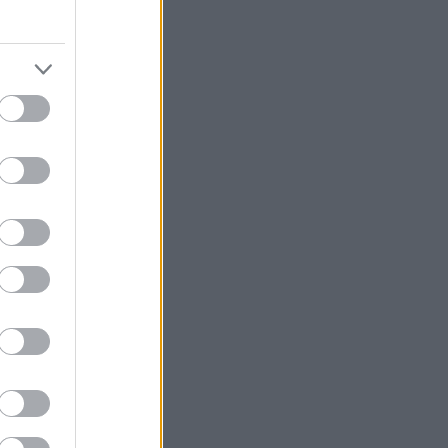
könyvajánló
(
91
)
lakásdekoráció
(
121
)
lakberendezés
(
93
)
művészet
(
74
)
nyár
(
72
)
nyereményjáték
(
136
)
ősz
(
146
)
otthon
(
72
)
pályázat
(
70
)
papír
(
138
)
pritt
(
98
)
programajánló
(
212
)
recycle
(
120
)
színes programok
(
188
)
támogatott tartalom
(
250
)
tavasz
(
125
)
tél
(
70
)
újrahasznosítás
(
260
)
zene
(
81
)
Címkefelhő