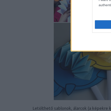
authenti
Letölthető sablonok, álarcok (a képekre k