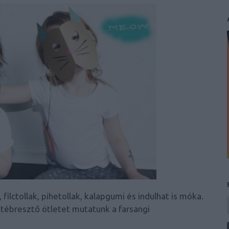
 filctollak, pihetollak, kalapgumi és indulhat is móka.
atébresztő ötletet mutatunk a farsangi