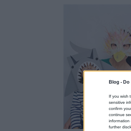
Blog -
Do 
If you wish 
sensitive in
confirm you
continue se
information 
further disc