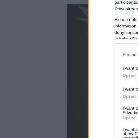
participants
Downstream 
Please note
information 
deny consent
in below Go
Persona
I want t
Opted 
I want t
Opted 
I want 
Advertis
Opted 
I want t
of my P
was col