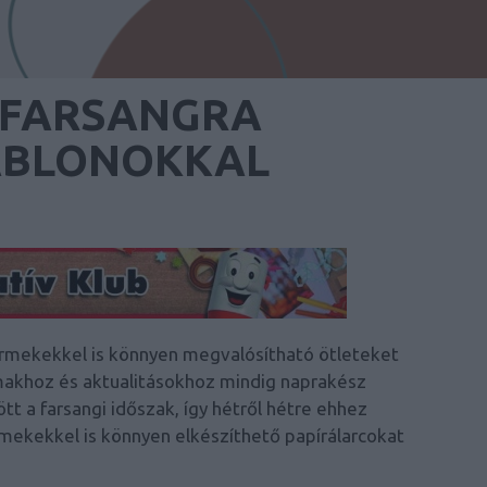
 FARSANGRA
ABLONOKKAL
ermekekkel is könnyen megvalósítható ötleteket
lmakhoz és aktualitásokhoz mindig naprakész
t a farsangi időszak, így hétről hétre ehhez
ekekkel is könnyen elkészíthető papírálarcokat