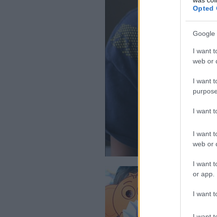
Opted 
Google 
I want t
web or d
I want t
purpose
I want 
I want t
web or d
I want t
or app.
I want t
I want t