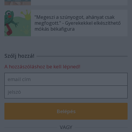
"Megeszi a szúnyogot, ahányat csak
megfogott." - Gyerekekkel elkészíthető
mókás békafigura
Szólj hozzá!
A hozzászóláshoz be kell lépned!
VAGY