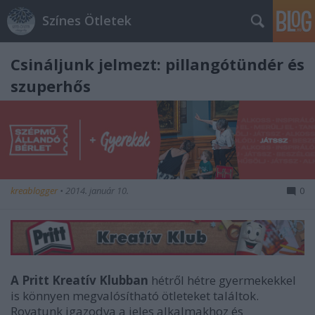
Színes Ötletek
Csináljunk jelmezt: pillangótündér és
szuperhős
kreablogger
•
2014. január 10.
0
A Pritt Kreatív Klubban
hétről hétre gyermekekkel
is könnyen megvalósítható ötleteket találtok.
Rovatunk igazodva a jeles alkalmakhoz és