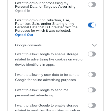
I want to opt-out of processing my
Ragasztópisztoly
Personal Data for Targeted Advertising.
Opted In
Igazán egyszerű elkészíteni a szuperszónikus,
I want to opt-out of Collection, Use,
lángcsóvás hajtányt, a képsor önmagáért beszél.
Retention, Sale, and/or Sharing of my
Personal Data that Is Unrelated with the
Purposes for which it was collected.
Ha szükséges, a palackokat fújjátok le ezüst spray-
Opted Out
vel. A lángnyelveket színes kartonlapból vágjátok ki,
és ragasztópisztollyal rögzítsétek a palackok
Google consents
szájához.
I want to allow Google to enable storage
A gumipántokat rögzítsétek egy kartondobozból
related to advertising like cookies on web or
kivágott laphoz, majd erre ragasszátok fel pisztollyal
device identifiers in apps.
a palackokat. Kész is!
I want to allow my user data to be sent to
Google for online advertising purposes.
I want to allow Google to send me
personalized advertising.
I want to allow Google to enable storage
related to analytics like cookies on web or