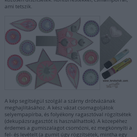
ami tetszik.
A kép segítségül szolgál a szárny drótvázának
meghajlításához. A kész vázat csomagoljátok
selyempapírba, és folyékony ragasztóval rögzítsétek
(dekupázsragasztót is használhattok). A közepéhez
érdemes a gumiszalagot csomózni, ez megkönnyíti a
fel- és levételt (a gumit úgy rögzítsétek, mintha egy