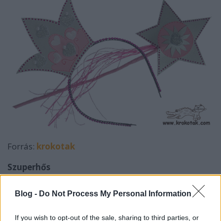
Forrás:
krokotak
Szuperhős
És akkor következzenek a fiúk is, mert nekik is
Blog -
Do Not Process My Personal Information
tartogatunk egy szuper ötletet.
If you wish to opt-out of the sale, sharing to third parties, or