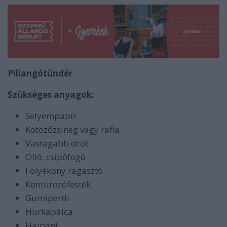
Pillangótündér
Szükséges anyagok:
Selyempapír
Kötözőzsineg vagy rafia
Vastagabb drót
Olló, csípőfogó
Folyékony ragasztó
Kontúrozófesték
Gumipertli
Hurkapálca
Hajpánt