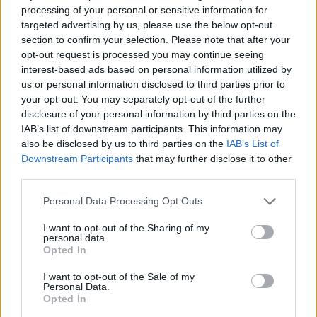
processing of your personal or sensitive information for
targeted advertising by us, please use the below opt-out
section to confirm your selection. Please note that after your
opt-out request is processed you may continue seeing
interest-based ads based on personal information utilized by
us or personal information disclosed to third parties prior to
your opt-out. You may separately opt-out of the further
disclosure of your personal information by third parties on the
IAB’s list of downstream participants. This information may
also be disclosed by us to third parties on the
IAB’s List of
Downstream Participants
that may further disclose it to other
third parties.
Please note that this website/app uses one or more Google
Personal Data Processing Opt Outs
Szükséges anyagok:
services and may gather and store information including but
not limited to your visit or usage behaviour. You may click to
I want to opt-out of the Sharing of my
personal data.
Két PET-palack (lehetőleg fémes színű, de be is
grant or deny consent to Google and its third-party tags to
Opted In
festhetitek)
use your data for below specified purposes in below Google
consent section.
Kartondoboz
I want to opt-out of the Sale of my
Personal Data.
Gumiszalag
Opted In
Színes kartonpapír (piros, narancssárga)