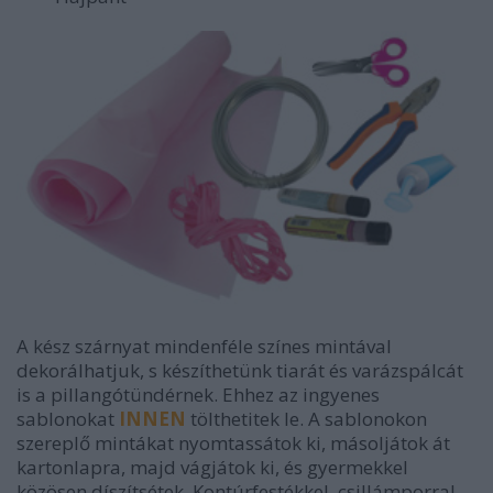
A kész szárnyat mindenféle színes mintával
dekorálhatjuk, s készíthetünk tiarát és varázspálcát
is a pillangótündérnek. Ehhez az ingyenes
sablonokat
INNEN
tölthetitek le. A sablonokon
szereplő mintákat nyomtassátok ki, másoljátok át
kartonlapra, majd vágjátok ki, és gyermekkel
közösen díszítsétek. Kontúrfestékkel, csillámporral,