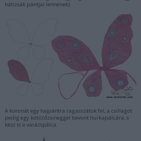
hátizsák pántjai lennének).
A koronát egy hajpántra ragasszátok fel, a csillagot
pedig egy kötözőzsineggel bevont hurkapálcára, s
kész is a varázspálca.