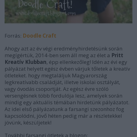
Forrás:
Doodle Craft
Ahogy azt az év végi eredményhirdetésünk során
megígértük, 2014-ben sem áll meg az élet a
Pritt
Kreatív
Klubban
, épp ellenkezőleg! Idén az évi egy
pályázat helyett egész évben várjuk tőletek a kreatív
ötleteket. hogy megtaláljuk Magyarország
legkreatívabb családját, illetve iskolai osztályát,
vagy óvodás csoportját. Az egész évre szóló
versengésnek több fordulója lesz, amelyek során
mindig egy aktuális témában hirdetünk pályázatot.
Az idei első pályázatunk a farsangi szezonhoz fog
kapcsolódni, jövő héten pedig már a részletekkel
jövünk, készüljetek!
További farsangi ötletek a blogon: