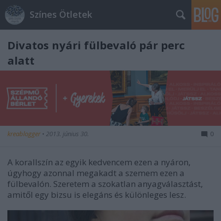
Színes Ötletek
Divatos nyári fülbevaló pár perc
alatt
kreablogger
•
2013. június 30.
0
A korallszín az egyik kedvencem ezen a nyáron,
úgyhogy azonnal megakadt a szemem ezen a
fülbevalón. Szeretem a szokatlan anyagválasztást,
amitől egy bizsu is elegáns és különleges lesz.