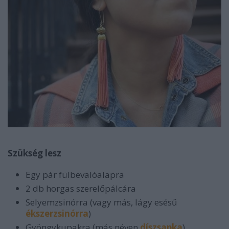
Szükség lesz
Egy pár fülbevalóalapra
2 db horgas szerelőpálcára
Selyemzsinórra (vagy más, lágy esésű
ékszerzsinórra
)
Gyöngykupakra (más néven
díszsapka
)