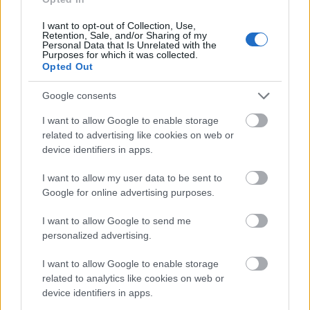
Háromféle papír (bordóspiros, arany és ezüst) közül
választhattunk a workshopon, én az ezüstnél
I want to opt-out of Collection, Use,
Retention, Sale, and/or Sharing of my
maradtam. Egyébként mindhárom csodaszép volt,
Personal Data that Is Unrelated with the
felületük finom metálos árnyalatú, állandóan végig
Purposes for which it was collected.
Opted Out
kellett simítanom az kezemet rajtuk, egyszerűen
vonzottak. Nagy előnyük, hogy készletben kaphatók,
Google consents
és eleve méretre vannak vágva (tehát nincs egy deka
felesleg sem!). Egy készletben három csillaghoz (1 db
I want to allow Google to enable storage
40 cm-es és 2 db 28 cs-es csillaghoz) elegendő papírt
related to advertising like cookies on web or
találtok.
device identifiers in apps.
Örömhír, hogy a napokban megérkezett az első
I want to allow my user data to be sent to
szállítmány is webáruházunkba, a képre kattintva
Google for online advertising purposes.
közelebbről is megleshetitek:
I want to allow Google to send me
personalized advertising.
I want to allow Google to enable storage
related to analytics like cookies on web or
device identifiers in apps.