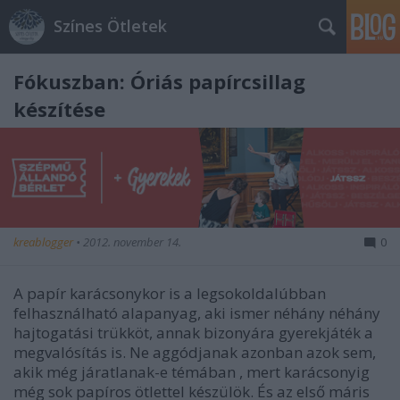
Színes Ötletek
Fókuszban: Óriás papírcsillag
készítése
kreablogger
•
2012. november 14.
0
A papír karácsonykor is a legsokoldalúbban
felhasználható alapanyag, aki ismer néhány néhány
hajtogatási trükköt, annak bizonyára gyerekjáték a
megvalósítás is. Ne aggódjanak azonban azok sem,
akik még járatlanak-e témában , mert karácsonyig
még sok papíros ötlettel készülök. És az első máris