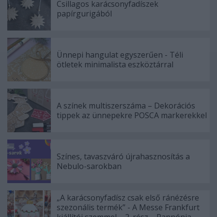
Csillagos karácsonyfadíszek
papírgurigából
Ünnepi hangulat egyszerűen - Téli
ötletek minimalista eszköztárral
A színek multiszerszáma – Dekorációs
tippek az ünnepekre POSCA markerekkel
Színes, tavaszváró újrahasznosítás a
Nebulo-sarokban
„A karácsonyfadísz csak első ránézésre
szezonális termék” - A Messe Frankfurt
kiállítói szemmel – 2. rész – Pannónia