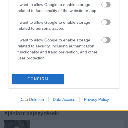
I want to allow Google to enable storage
related to functionality of the website or app.
Szóval kedvet kaptatok a csillagkészítéshez? Nagyon
egyszerű lesz! Kattintsatok
IDE
, és olvassátok el a
I want to allow Google to enable storage
részletes elkészítési útmutatómat!
related to personalization.
Tovább a részletes útmutatóhoz!
I want to allow Google to enable storage
related to security, including authentication
(X)
functionality and fraud prevention, and other
user protection.
CONFIRM
Címkék:
karácsony
papír
hajtogatás
papírcsillag
Data Deletion
Data Access
Privacy Policy
Ajánlott bejegyzések: