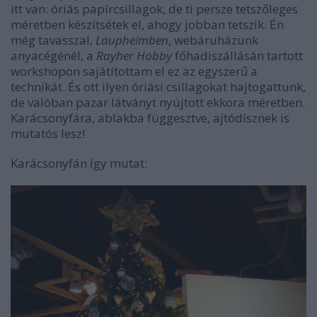
itt van: óriás papírcsillagok, de ti persze tetszőleges
méretben készítsétek el, ahogy jobban tetszik. Én
még tavasszal,
Laupheimben
, webáruházunk
anyacégénél, a
Rayher Hobby
főhadiszállásán tartott
workshopon sajátítottam el ez az egyszerű a
technikát. És ott ilyen óriási csillagokat hajtogattunk,
de valóban pazar látványt nyújtott ekkora méretben.
Karácsonyfára, ablakba függesztve, ajtódísznek is
mutatós lesz!
Karácsonyfán így mutat: