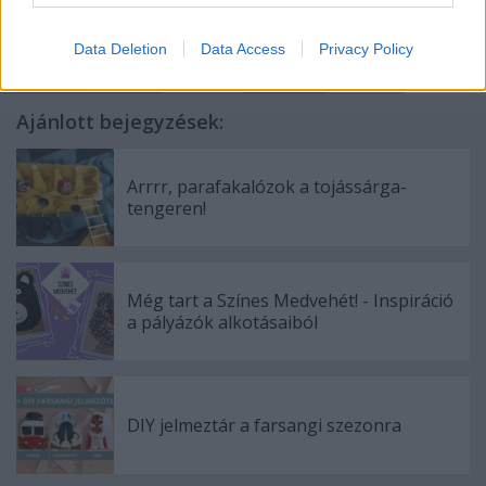
nyaklánc
ékszerkészítés
Data Deletion
Data Access
Privacy Policy
Ajánlott bejegyzések:
Arrrr, parafakalózok a tojássárga-
tengeren!
Még tart a Színes Medvehét! - Inspiráció
a pályázók alkotásaiból
DIY jelmeztár a farsangi szezonra