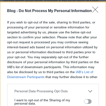
festés előtt lereszelni. Ezután a héjakat fesd le szép
színesre. Akrilfesték tökéletes választás, de ha nincs
túl sok árnyalatod otthon, keverheted is a színeket,
Blog -
Do Not Process My Personal Information
vagy helyettesítheted körömlakkal (a kissé
besűrűsödött és megunt színek erre még pompásak
If you wish to opt-out of the sale, sharing to third parties, or
lesznek). Ha fényes medált szeretnél, lakkozhatod is,
processing of your personal or sensitive information for
ez tartósabbá is teszi a festést. Miután megszáradt,
targeted advertising by us, please use the below opt-out
ragaszd fel a filcanyagból kivágott alapra (ehhez a
section to confirm your selection. Please note that after your
művelethez a ragasztópisztoly a legjobb, hisz
opt-out request is processed you may continue seeing
pillanatok alatt megköt). A filcanyag két oldalára
interest-based ads based on personal information utilized by
us or personal information disclosed to third parties prior to
erősíts fel a láncot tartó karikákat. Egy hegyes
your opt-out. You may separately opt-out of the further
ollóval szúrt pici lyuk elég is nekik. Ehhez már csak
disclosure of your personal information by third parties on the
csatlakoztatni kell a bizsuláncot, és készen is vagy.
IAB’s list of downstream participants. This information may
Régi, megunt láncaidat is szétbonthatod a cél
also be disclosed by us to third parties on the
IAB’s List of
érdekében, ha már úgysem viseled.
Downstream Participants
that may further disclose it to other
third parties.
Please note that this website/app uses one or more Google
Personal Data Processing Opt Outs
services and may gather and store information including but
not limited to your visit or usage behaviour. You may click to
I want to opt-out of the Sharing of my
personal data.
grant or deny consent to Google and its third-party tags to