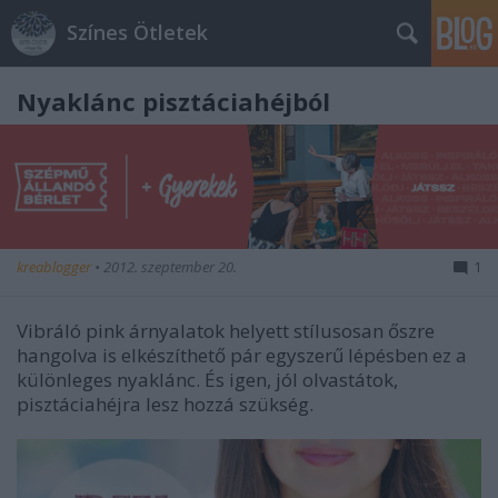
Színes Ötletek
Nyaklánc pisztáciahéjból
kreablogger
•
2012. szeptember 20.
1
Vibráló pink árnyalatok helyett stílusosan őszre
hangolva is elkészíthető pár egyszerű lépésben ez a
különleges nyaklánc. És igen, jól olvastátok,
pisztáciahéjra lesz hozzá szükség.