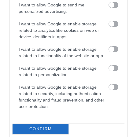
I want to allow Google to send me
personalized advertising.
I want to allow Google to enable storage
related to analytics like cookies on web or
device identifiers in apps.
I want to allow Google to enable storage
related to functionality of the website or app.
Forrás:
Créme de la craft
I want to allow Google to enable storage
Ha tetszett a bejegyzés, csatlakozz te is a
Színes
related to personalization.
Ötletek Facebook-közösségéhez
, hogy a
következőről se maradj le.
I want to allow Google to enable storage
Ha még több kreatív ötletere szomjazol, kövess
related to security, including authentication
a
Pinteresten
is!
functionality and fraud prevention, and other
user protection.
CONFIRM
Címkék:
csináld magad
újrahasznosítás
ékszer
diy
recycle