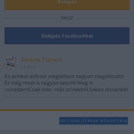
VAGY
Surányi Zsanett
13 éve
Én amikor először megláttam nagyon megtetszett!
És még most is nagyon tetszik! Meg is
csináltam!Csak más -más színekből.Sokan dicsérték!
SÜTI BEÁLLÍTÁSOK MÓDOSÍTÁSA