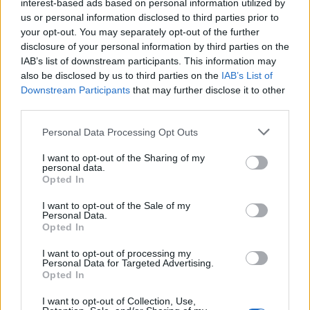
öntapadós, általában mintás dekorációs szalag,
interest-based ads based on personal information utilized by
amit bármire ragaszthattok (de tényleg bármire,
us or personal information disclosed to third parties prior to
papírra, bútorra, cipőre, üvegre, gyertyára stb.),
your opt-out. You may separately opt-out of the further
erősen tapad, téphető, de nyom nélkül eltávolítható.
disclosure of your personal information by third parties on the
Lehet rá nyomtatni vagy írni is, szóval tényleg szuper
IAB’s list of downstream participants. This information may
also be disclosed by us to third parties on the
IAB’s List of
(
webáruház, ahol kapható
).
Downstream Participants
that may further disclose it to other
third parties.
Forrás:
Decor8
Please note that this website/app uses one or more Google
Personal Data Processing Opt Outs
services and may gather and store information including but
not limited to your visit or usage behaviour. You may click to
I want to opt-out of the Sharing of my
personal data.
grant or deny consent to Google and its third-party tags to
Opted In
use your data for below specified purposes in below Google
consent section.
I want to opt-out of the Sale of my
Personal Data.
Opted In
I want to opt-out of processing my
Personal Data for Targeted Advertising.
Opted In
I want to opt-out of Collection, Use,