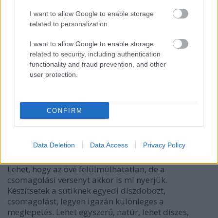
I want to allow Google to enable storage
related to personalization.
I want to allow Google to enable storage
related to security, including authentication
functionality and fraud prevention, and other
user protection.
CONFIRM
Data Deletion
Data Access
Privacy Policy
Saját készítésű süti, hmm? Persze anyu kedvencét.
Lehet, hogy az övé felülmúlhatatlan, de a
csomagolási versenyt akkor is mi nyerjük.
Készítsetek a sütiknek egyedi díszdobozt,
csomagolást, legyen igazán különleges a
meglepetés. Lehet egyszerű, natúr, lehet díszes,