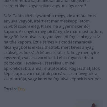
akik szeretik a saját alkotásuk által kifejezni a
szeretetüket. Ugye sokan vagyunk így ezzel?
Szív. Talán közhelyszámba megy, de amióta én is
anyuka vagyok, azért ezt már másképp látom.
Szívből sosem elég. Pláne, ha a gyermekemtől
kapom. Az enyém még picilány, de már most tudom,
hogy 30 év múlva is ugyanilyen jól fog esni egy szív,
ha tőle kapom. Ezt a színes kis csodát maradék
filcanyagból is elkészíthetitek, mert kevés anyag
szükséges hozzá. A képen is látszik, hogy mennyire
egyszerű, csak csavarni kell. Lehet ügyeskedni a
porzókkal, levelekkel, szárakkal, minél
aprólékosabb, annál mutatósabb. Ragaszthatjátok
képeslapra, varrhatjátok párnára, szemüvegtokra,
zsepitartója, vagy keretbe foglalva képnek is szuper.
Forrás:
Etsy