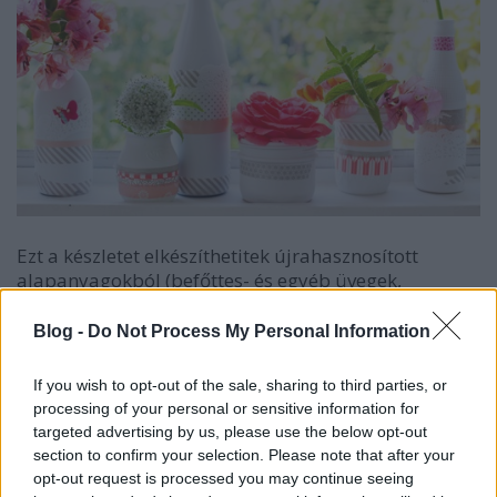
Ezt a készletet elkészíthetitek újrahasznosított
alapanyagokból (befőttes- és egyéb üvegek,
konzervdobozok, régi kaspók). Az én anyum tutira
értékelné, mert lelkes környezetvédő, és ráadásul
Blog -
Do Not Process My Personal Information
nem szeret semmit kidobni (főleg az üvegeket).
Fessétek le fehér
akrilfestékkel
, majd díszítsétek
If you wish to opt-out of the sale, sharing to third parties, or
szalagokkal, vagy
dekortapasszal
. Ismeritek a
processing of your personal or sensitive information for
dekortapaszt (washi tape
)? Szerintem zseniális,
targeted advertising by us, please use the below opt-out
egyszerűen mindenre jó. Most kaptam rá, és azt
section to confirm your selection. Please note that after your
hiszem, függő leszek. Ez egy rizspapírból készült
opt-out request is processed you may continue seeing