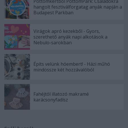
Pöttömkertből PöttömPark: Családokra
hangolt fesztiválforgatag anyák napján a
Budapest Parkban
Virágok apró kezekből - Gyors,
szerethető anyák napi alkotások a
Nebulo-sarokban
Építs velünk hóembert! - Házi műhó
mindössze két hozzávalóból
Fahéjtól illatozó makramé
karácsonyfadísz