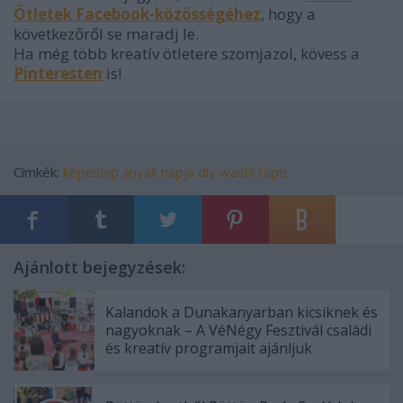
Ötletek Facebook-közösségéhez
, hogy a
következőről se maradj le.
Ha még több kreatív ötletere szomjazol, kövess a
Pinteresten
is!
Címkék:
képeslap
anyák napja
diy
washi tape
Ajánlott bejegyzések:
Kalandok a Dunakanyarban kicsiknek és
nagyoknak – A VéNégy Fesztivál családi
és kreatív programjait ajánljuk