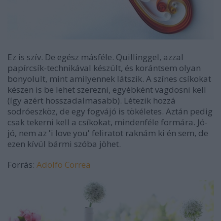
Ez is szív. De egész másféle. Quillinggel, azzal
papírcsík-technikával készült, és korántsem olyan
bonyolult, mint amilyennek látszik. A színes csíkokat
készen is be lehet szerezni, egyébként vagdosni kell
(így azért hosszadalmasabb). Létezik hozzá
sodróeszköz, de egy fogvájó is tökéletes. Aztán pedig
csak tekerni kell a csíkokat, mindenféle formára. Jó-
jó, nem az 'i love you' feliratot raknám ki én sem, de
ezen kívül bármi szóba jöhet.
Forrás:
Adolfo Correa