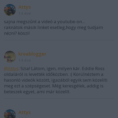
Attys
14 éve
sajna megszűnt a videó a youtube-on...
raknátok másik linket esetleg,hogy meg tudjam
nézni? köszi!
kreablogger
14 éve
@Attys
: Szia! Látom, igen, milyen kár. Eddie Ross
oldaláról is levették időközben. :( Körülnéztem a
hasonló videók között, igazából egyik sem közelíti
meg ezt a szépségeset. Még keresgélek, addig is
beteszek egyet, ami már közelít.
Attys