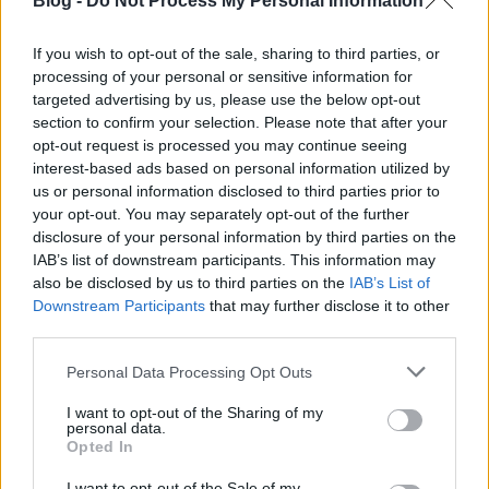
Blog -
Do Not Process My Personal Information
ajándékcsomagolás
masnikötés
If you wish to opt-out of the sale, sharing to third parties, or
processing of your personal or sensitive information for
targeted advertising by us, please use the below opt-out
section to confirm your selection. Please note that after your
Ajánlott bejegyzések:
opt-out request is processed you may continue seeing
interest-based ads based on personal information utilized by
„A karácsonyfadísz csak első ránézésre
us or personal information disclosed to third parties prior to
szezonális termék” - A Messe Frankfurt
your opt-out. You may separately opt-out of the further
kiállítói szemmel – 2. rész – Pannónia
disclosure of your personal information by third parties on the
Dekor
IAB’s list of downstream participants. This information may
also be disclosed by us to third parties on the
IAB’s List of
Downstream Participants
that may further disclose it to other
Építs velünk hóembert! - Házi műhó
third parties.
mindössze két hozzávalóból
Please note that this website/app uses one or more Google
Personal Data Processing Opt Outs
services and may gather and store information including but
not limited to your visit or usage behaviour. You may click to
I want to opt-out of the Sharing of my
Csillagos karácsonyfadíszek
personal data.
grant or deny consent to Google and its third-party tags to
Opted In
papírgurigából
use your data for below specified purposes in below Google
consent section.
I want to opt-out of the Sale of my