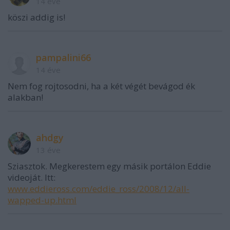
14 éve
köszi addig is!
pampalini66
14 éve
Nem fog rojtosodni, ha a két végét bevágod ék
alakban!
ahdgy
13 éve
Sziasztok. Megkerestem egy másik portálon Eddie
videoját. Itt:
www.eddieross.com/eddie_ross/2008/12/all-
wapped-up.html