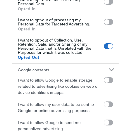
Personal Data.
Opted In
Fahéjtól illatozó makramé
karácsonyfadísz
I want to opt-out of processing my
Personal Data for Targeted Advertising.
Opted In
I want to opt-out of Collection, Use,
Retention, Sale, and/or Sharing of my
Ünnepi hangulat egyszerűen - Téli
Personal Data that Is Unrelated with the
ötletek minimalista eszköztárral
Purposes for which it was collected.
Opted Out
Google consents
Szólj hozzá!
I want to allow Google to enable storage
related to advertising like cookies on web or
A hozzászóláshoz be kell lépned!
device identifiers in apps.
I want to allow my user data to be sent to
Google for online advertising purposes.
I want to allow Google to send me
personalized advertising.