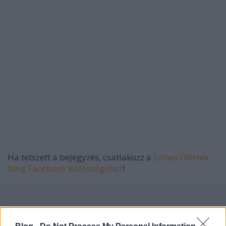
Ha tetszett a bejegyzés, csatlakozz a
Színes Ötletek
blog Facebook közösségéhez
!
Címkék:
karácsony
dekoráció
hellókarácsony