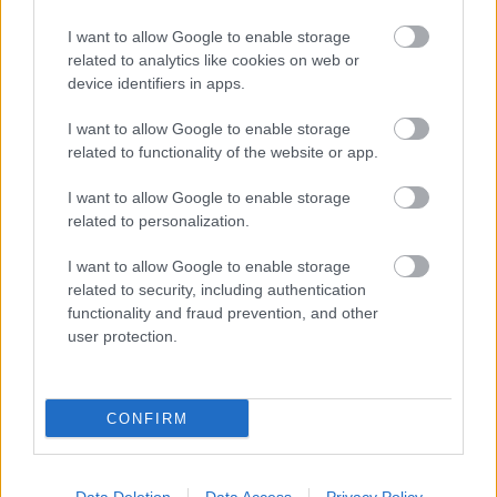
I want to allow Google to enable storage
related to analytics like cookies on web or
VAGY
device identifiers in apps.
I want to allow Google to enable storage
related to functionality of the website or app.
I want to allow Google to enable storage
related to personalization.
reloaded
14 éve
I want to allow Google to enable storage
related to security, including authentication
De hát ez a videó fél óraaaa ....
functionality and fraud prevention, and other
nem is :), ügyes nagyon, sok hasonlót.
user protection.
mette
CONFIRM
14 éve
Én egy olyan szallagért is hálás tudnék lenni, ami
nem rojtozódik ki a kötés során.