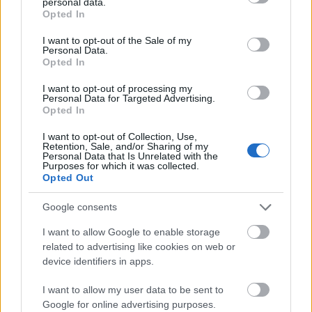
personal data.
grant or deny consent to Google and its third-party tags to
Opted In
use your data for below specified purposes in below Google
consent section.
I want to opt-out of the Sale of my
Csillagos karácsonyfadíszek
Personal Data.
papírgurigából
Opted In
I want to opt-out of processing my
Personal Data for Targeted Advertising.
Opted In
Fahéjtól illatozó makramé
karácsonyfadísz
I want to opt-out of Collection, Use,
Retention, Sale, and/or Sharing of my
Personal Data that Is Unrelated with the
Purposes for which it was collected.
Opted Out
Ünnepi hangulat egyszerűen - Téli
ötletek minimalista eszköztárral
Google consents
I want to allow Google to enable storage
related to advertising like cookies on web or
device identifiers in apps.
Szólj hozzá!
I want to allow my user data to be sent to
A hozzászóláshoz be kell lépned!
Google for online advertising purposes.