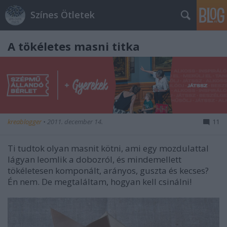
Színes Ötletek
A tökéletes masni titka
kreablogger
•
2011. december 14.
11
Ti tudtok olyan masnit kötni, ami egy mozdulattal
lágyan leomlik a dobozról, és mindemellett
tökéletesen komponált, arányos, guszta és kecses?
Én nem. De megtaláltam, hogyan kell csinálni!