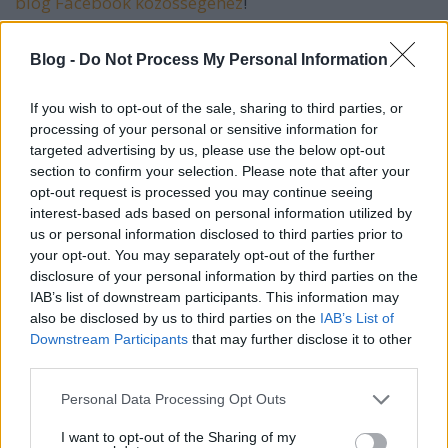
blog Facebook közösségéhez
!
Blog -
Do Not Process My Personal Information
If you wish to opt-out of the sale, sharing to third parties, or
Címkék:
karácsony
dekoráció
hellókarácsony
processing of your personal or sensitive information for
ajándékcsomagolás
masnikötés
targeted advertising by us, please use the below opt-out
section to confirm your selection. Please note that after your
opt-out request is processed you may continue seeing
interest-based ads based on personal information utilized by
us or personal information disclosed to third parties prior to
Ajánlott bejegyzések:
your opt-out. You may separately opt-out of the further
disclosure of your personal information by third parties on the
„A karácsonyfadísz csak első ránézésre
IAB’s list of downstream participants. This information may
szezonális termék” - A Messe Frankfurt
kiállítói szemmel – 2. rész – Pannónia
also be disclosed by us to third parties on the
IAB’s List of
Dekor
Downstream Participants
that may further disclose it to other
third parties.
Please note that this website/app uses one or more Google
Personal Data Processing Opt Outs
Építs velünk hóembert! - Házi műhó
services and may gather and store information including but
mindössze két hozzávalóból
not limited to your visit or usage behaviour. You may click to
I want to opt-out of the Sharing of my