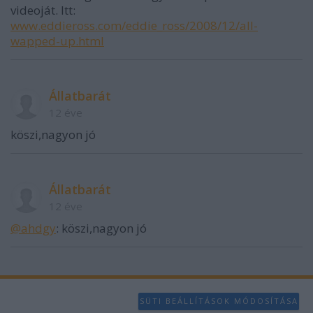
videoját. Itt:
www.eddieross.com/eddie_ross/2008/12/all-
wapped-up.html
Állatbarát
12 éve
köszi,nagyon jó
Állatbarát
12 éve
@ahdgy
: köszi,nagyon jó
SÜTI BEÁLLÍTÁSOK MÓDOSÍTÁSA