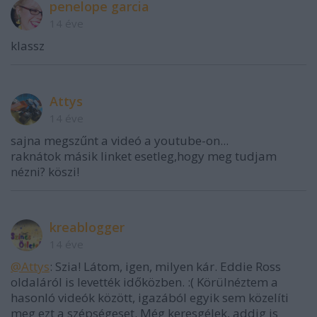
penelope garcia
14 éve
klassz
Attys
14 éve
sajna megszűnt a videó a youtube-on...
raknátok másik linket esetleg,hogy meg tudjam
nézni? köszi!
kreablogger
14 éve
@Attys
: Szia! Látom, igen, milyen kár. Eddie Ross
oldaláról is levették időközben. :( Körülnéztem a
hasonló videók között, igazából egyik sem közelíti
meg ezt a szépségeset. Még keresgélek, addig is