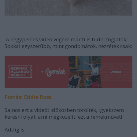
A négyperces videó végére már ti is tudni fogjátok!
Sokkal egyszerűbb, mint gondolnátok, nézzétek csak:
Forrás: Eddie Ross
Sajnos ezt a videót időközben törölték, igyekszem
keresni olyat, ami megközelíti ezt a remekművet!
Addig is: