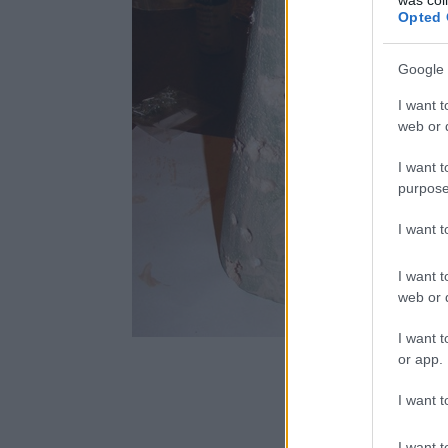
Opted 
Google 
I want t
web or d
I want t
purpose
I want 
I want t
web or d
I want t
or app.
I want t
I want t