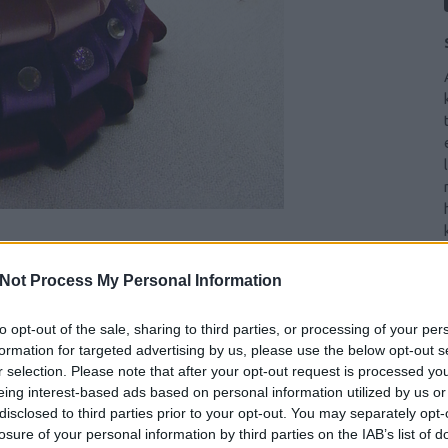
Not Process My Personal Information
to opt-out of the sale, sharing to third parties, or processing of your per
ető, összesen 450 Ft-ot költettem rá, és képtelen
formation for targeted advertising by us, please use the below opt-out s
edetire
itt
bukkantam rá, én ugyan kicsit másképp
r selection. Please note that after your opt-out request is processed y
eing interest-based ads based on personal information utilized by us or
disclosed to third parties prior to your opt-out. You may separately opt-
losure of your personal information by third parties on the IAB’s list of