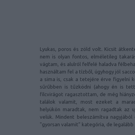
Lyukas, poros és zöld volt. Kicsit átke
nem is olyan fontos, elméletileg takar
vágtam, és alulról felfelé haladva félbe
használtam fel a tízből, úgyhogy jól sac
a sima is, csak a tetejére érve figyelni
sűrűbben is tűzködni (ahogy én is tett
filcvirágot ragasztottam, de még hiányz
találok valamit, most ezeket a mara
helyükön maradtak, nem ragadtak az uj
velük. Mindent beleszámítva nagyjából
"gyorsan valamit" kategória, de legalább