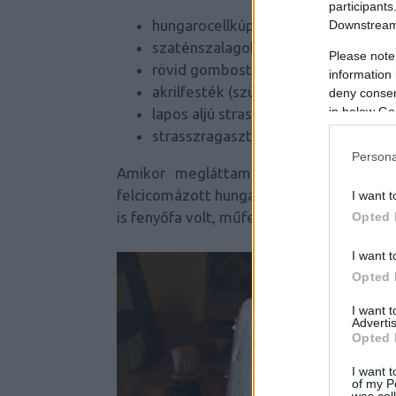
participants
hungarocellkúp 20 cm magas
Downstream 
szaténszalagok különböző szélesség
Please note
rövid gombostű (patchwork tű)
information 
akrilfesték (szükség esetén)
deny consent
in below Go
lapos aljú strasszkövek
strasszragasztó
Persona
Amikor megláttam az eredetit, eszem
felcicomázott hungarocellkúp, meg is let
I want t
is fenyőfa volt, műfenyő-girlanddal befut
Opted 
I want t
Opted 
I want 
Advertis
Opted 
I want t
of my P
was col