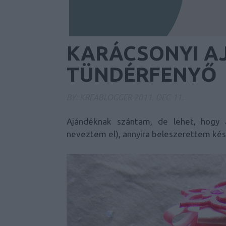
KARÁCSONYI A
TÜNDÉRFENYŐ
BY:
KREABLOGGER
2011. DEC 11.
Ajándéknak szántam, de lehet, hogy 
neveztem el), annyira beleszerettem kés