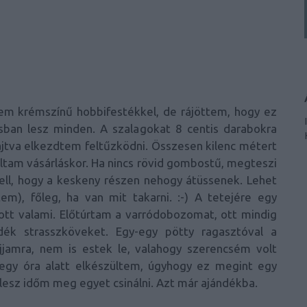
ntem krémszínű hobbifestékkel, de rájöttem, hogy ez
ásban lesz minden. A szalagokat 8 centis darabokra
hajtva elkezdtem feltűzködni. Összesen kilenc métert
coltam vásárláskor. Ha nincs rövid gombostű, megteszi
 kell, hogy a keskeny részen nehogy átüssenek. Lehet
em), főleg, ha van mit takarni. :-) A tetejére egy
ott valami. Előtúrtam a varródobozomat, ott mindig
dék strasszköveket. Egy-egy pötty ragasztóval a
jamra, nem is estek le, valahogy szerencsém volt
 egy óra alatt elkészültem, úgyhogy ez megint egy
 lesz időm meg egyet csinálni. Azt már ajándékba.