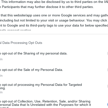
. This information may also be disclosed by us to third parties on the
IA
Participants
that may further disclose it to other third parties.
ben (1...2 cm) és színben
 that this website/app uses one or more Google services and may gath
including but not limited to your visit or usage behaviour. You may click 
 to Google and its third-party tags to use your data for below specifi
ogle consent section.
l Data Processing Opt Outs
be jutott, hogy bujkál valamelyik ládámban egy
t, de mire leszedtem róla az előző "bundáját" (előtte
o opt-out of the Sharing of my personal data.
tatva), eléggé ijesztően nézett ki.
In
o opt-out of the Sale of my Personal Data.
In
to opt-out of processing my Personal Data for Targeted
ing.
In
o opt-out of Collection, Use, Retention, Sale, and/or Sharing
ersonal Data that Is Unrelated with the Purposes for which it
lected.