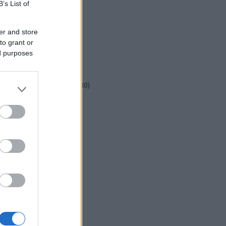
csináld magad
(
601
)
B’s List of
dekoráció
(
383
)
diy
(
383
)
er and store
DIY
(
303
)
to grant or
fenntarthatóság
(
71
)
ed purposes
festés
(
174
)
fesztivál
(
70
)
fonal
(
73
)
gyerekekkel készíthető
(
180
)
gyerekeknek
(
162
)
gyerekjáték
(
73
)
hír
(
72
)
hobbyművész
(
81
)
hulladékcsökkentés
(
113
)
húsvét
(
122
)
inspiráció
(
188
)
játék
(
145
)
jeles nap
(
77
)
karácsony
(
280
)
képzőművészet
(
79
)
kert
(
111
)
kézzel készült
(
142
)