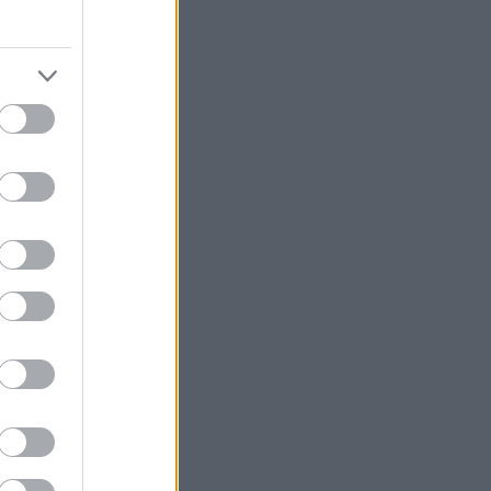
könyvajánló
(
91
)
lakásdekoráció
(
121
)
lakberendezés
(
93
)
művészet
(
74
)
nyár
(
72
)
nyereményjáték
(
136
)
ősz
(
146
)
otthon
(
72
)
pályázat
(
70
)
papír
(
138
)
pritt
(
98
)
programajánló
(
211
)
recycle
(
120
)
színes programok
(
187
)
támogatott tartalom
(
250
)
tavasz
(
125
)
tél
(
70
)
újrahasznosítás
(
260
)
zene
(
81
)
Címkefelhő