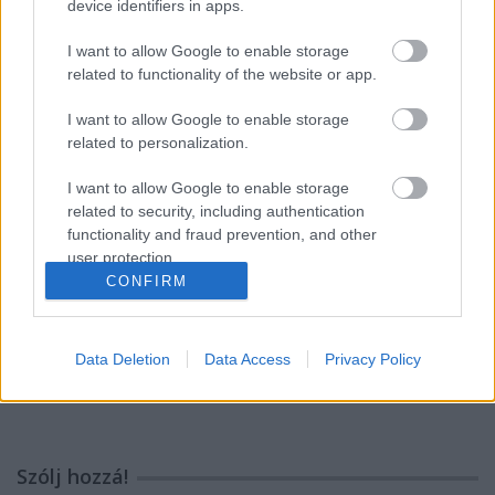
device identifiers in apps.
mindössze két hozzávalóból
I want to allow Google to enable storage
related to functionality of the website or app.
Fahéjtól illatozó makramé
I want to allow Google to enable storage
karácsonyfadísz
related to personalization.
I want to allow Google to enable storage
related to security, including authentication
Rém cuki dekor: makramé csontváz
functionality and fraud prevention, and other
percek alatt
user protection.
CONFIRM
Évszaktündér saját kezűleg, pihe-puha
Data Deletion
Data Access
Privacy Policy
gyapjúból
Szólj hozzá!