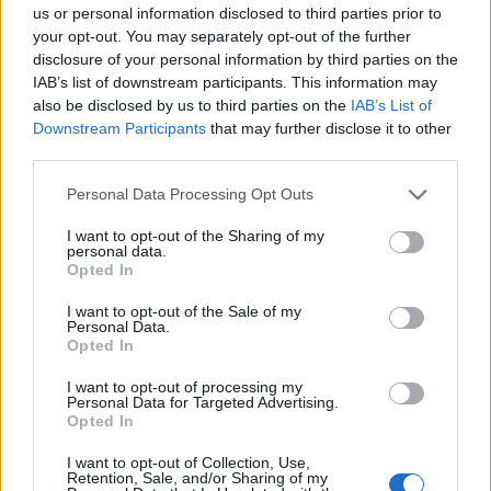
us or personal information disclosed to third parties prior to
your opt-out. You may separately opt-out of the further
disclosure of your personal information by third parties on the
IAB’s list of downstream participants. This information may
also be disclosed by us to third parties on the
IAB’s List of
Downstream Participants
that may further disclose it to other
third parties.
Please note that this website/app uses one or more Google
Personal Data Processing Opt Outs
services and may gather and store information including but
not limited to your visit or usage behaviour. You may click to
I want to opt-out of the Sharing of my
personal data.
grant or deny consent to Google and its third-party tags to
Opted In
use your data for below specified purposes in below Google
consent section.
I want to opt-out of the Sale of my
Personal Data.
Opted In
A legegyszerűbb, ha először sablont készítesz, itt fent
I want to opt-out of processing my
láthatsz egy mintasablont a majmocska fejéről. Ha
Personal Data for Targeted Advertising.
félbehajtod a papírt, akkor elég csak egy fél arcot
Opted In
rajzolnod (a képen szaggatott vonallal jelöltük a
hajtást). A sablont pontosan vágd ki, hajtsd szét,
I want to opt-out of Collection, Use,
Retention, Sale, and/or Sharing of my
majd rajzold körbe a kartonon. Ezután már a