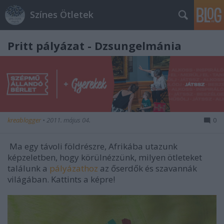
Színes Ötletek
Pritt pályázat - Dzsungelmánia
kreablogger
•
2011. május 04.
0
Ma egy távoli földrészre, Afrikába utazunk
képzeletben, hogy körülnézzünk, milyen ötleteket
találunk a
pályázathoz
az őserdők és szavannák
világában. Kattints a képre!