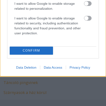
találkozhatsz itthon is, a telet viszont ők is Afrikában
I want to allow Google to enable storage
töltik.
related to personalization.
Holnap újabb ötletekkel várok mindenkit!
I want to allow Google to enable storage
related to security, including authentication
Kedveld
Facebook oldalunkat
is, hogy elsőként
functionality and fraud prevention, and other
értesülj a lefrissebb ötletekről.
user protection.
Látogass el a
Pritt World
oldalra is, hogy még több
információt olvass a pályázatról és a Madarak és
CONFIRM
Fák Napjáról!
További ötletek:
Data Deletion
Data Access
Privacy Policy
Katicabogár
Táncoló pingvinek
Szárnyasok a ház körül