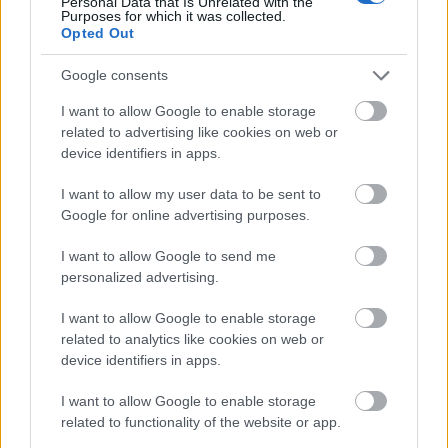
Personal Data that Is Unrelated with the
Purposes for which it was collected.
tökéletes álarcot vághatod ki a színes kartonból. A
Opted Out
táncoló pingvines ötletnél már olvashattál a
sablonkészítésről, de ha már nem emlékszel
Google consents
pontosan,
kattints ide
, itt megnézheted. Azt a részt,
ahová a gumit kötöd, lyukasztóval lyukaszd ki.
I want to allow Google to enable storage
Tervezz egyéb díszeket is, amivel feldobhatod az
related to advertising like cookies on web or
álarcot (a majom fejére mi ragasztottunk egy
device identifiers in apps.
banánt, az elefántra pedig kócos hajat).
I want to allow my user data to be sent to
A pályázatot a Madarak és Fák Napja alkalmából
Google for online advertising purposes.
hirdettük, ezért készíthettek madaras álarcot, vagy
I want to allow Google to send me
virágokról, fákról készített montázst is. Afrikában
personalized advertising.
rengeteg növény- és állatfaj él, gondoljatok bele,
mennyi ötletet meríthettek e távoli, csodálatos
I want to allow Google to enable storage
földrészről.
related to analytics like cookies on web or
device identifiers in apps.
Ott él többek között az oroszlán, a zebra, a zsiráf, az
orrszarvú és az elefánt is. És persze a gyönyörű
I want to allow Google to enable storage
madarakról se feledkezzünk meg: marabu, strucc,
related to functionality of the website or app.
sólyom, keselyű. Gólyával és füsti fecskével gyakran