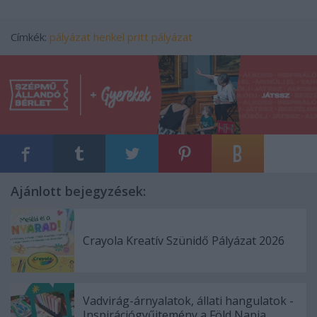
Címkék:
pályázat
henkel
pritt pályázat
Ajánlott bejegyzések:
Crayola Kreatív Szünidő Pályázat 2026
Vadvirág-árnyalatok, állati hangulatok -
Inspirációgyűjtemény a Föld Napja