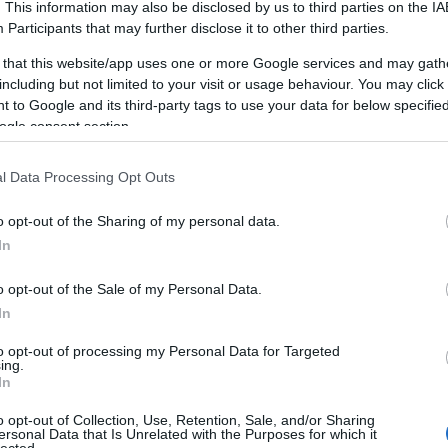
. This information may also be disclosed by us to third parties on the
IA
Participants
that may further disclose it to other third parties.
t lázba a süthető gyurma, a
medálokon
kívül nem is
 that this website/app uses one or more Google services and may gath
ítésben sem vagyok valami jó, mondjuk úgy, hozom
including but not limited to your visit or usage behaviour. You may click 
egóriába még beférek... Aztán amikor megtaláltam
 to Google and its third-party tags to use your data for below specifi
, akkor végleg elvesztem. Sikerült akciós áron
ogle consent section.
urmát is, úgyhogy eljött az ideje, hogy belevágjak.
l Data Processing Opt Outs
ha leragadt, ha sokat gyúrtam túlzottan képlékeny
on kell vigyázni (minden aprócska szösz rémesen
o opt-out of the Sharing of my personal data.
nk kezet, egy kicsit beolajozzuk az asztalt, ahol
In
a formázásban, minden flottul fog menni. A lényeg,
kem kellett kicsit kitapasztalnom a részleteket.
o opt-out of the Sale of my Personal Data.
In
zmelegtől rögtön könnyen formázhatóvá vált, nem
olgozni.
to opt-out of processing my Personal Data for Targeted
ing.
In
-130°C-on 30 perc alatt zavartam le.
o opt-out of Collection, Use, Retention, Sale, and/or Sharing
ok szerint is), bár akkora választékkal szembesültem
ersonal Data that Is Unrelated with the Purposes for which it
lected.