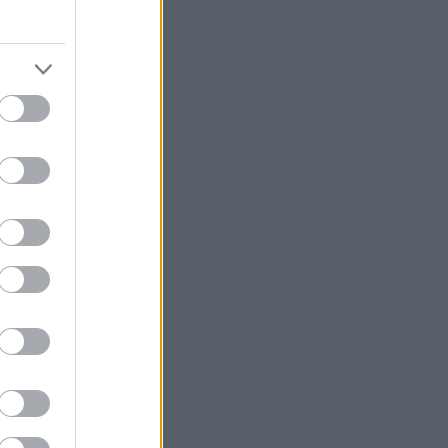
könyvajánló
(
91
)
lakásdekoráció
(
121
)
lakberendezés
(
93
)
művészet
(
74
)
nyár
(
72
)
nyereményjáték
(
136
)
ősz
(
146
)
otthon
(
72
)
pályázat
(
70
)
papír
(
138
)
pritt
(
98
)
programajánló
(
211
)
recycle
(
120
)
színes programok
(
187
)
támogatott tartalom
(
250
)
tavasz
(
125
)
tél
(
70
)
újrahasznosítás
(
260
)
zene
(
81
)
Címkefelhő