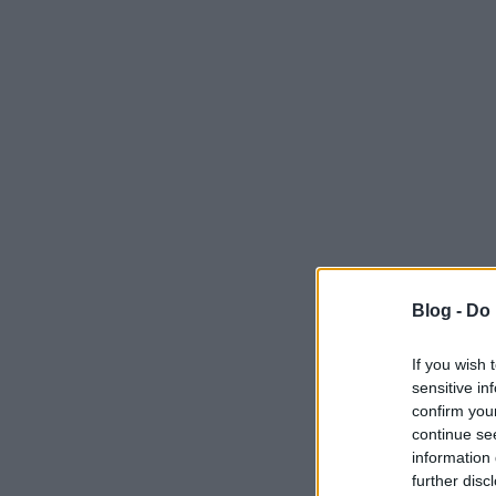
Blog -
Do 
If you wish 
sensitive in
confirm you
continue se
information 
further disc