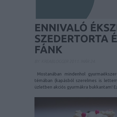
ENNIVALÓ ÉKSZ
SZEDERTORTA 
FÁNK
BY:
KREABLOGGER
2011. MÁR 24.
Mostanában mindenhol gyurmaékszerek
témában (kapásból szerelmes is lettem
üzletben akciós gyurmákra bukkantam! Ezt