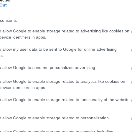
se próbáltam.
Out
 visszacsomagolni a gyurmát, bezacskózni, és üveg-
consents
emmiképp se, egyszerűen szétszedi a színeket, ezt
am).
o allow Google to enable storage related to advertising like cookies on
evice identifiers in apps.
o allow my user data to be sent to Google for online advertising
 egy fánkos fülbevalót hoztam össze.
s.
to allow Google to send me personalized advertising.
o allow Google to enable storage related to analytics like cookies on
evice identifiers in apps.
o allow Google to enable storage related to functionality of the website
o allow Google to enable storage related to personalization.
o allow Google to enable storage related to security, including