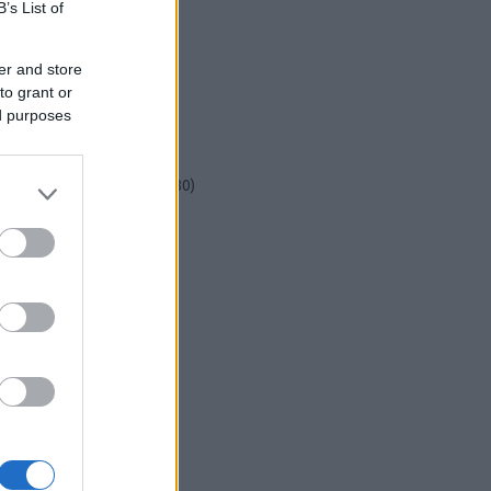
csináld magad
(
601
)
B’s List of
dekoráció
(
383
)
diy
(
383
)
er and store
DIY
(
303
)
to grant or
fenntarthatóság
(
71
)
ed purposes
festés
(
174
)
fesztivál
(
70
)
fonal
(
73
)
gyerekekkel készíthető
(
180
)
gyerekeknek
(
162
)
gyerekjáték
(
73
)
hír
(
72
)
hobbyművész
(
81
)
hulladékcsökkentés
(
113
)
húsvét
(
122
)
inspiráció
(
188
)
játék
(
145
)
jeles nap
(
77
)
karácsony
(
280
)
képzőművészet
(
79
)
kert
(
111
)
kézzel készült
(
142
)