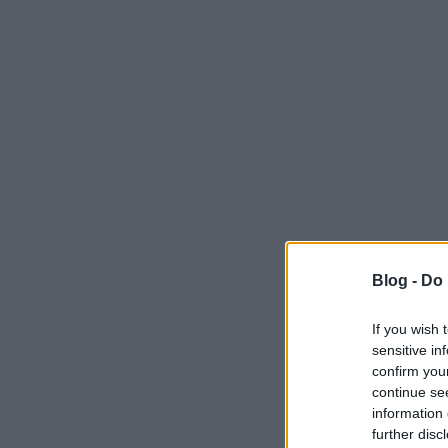
Blog -
Do 
If you wish 
sensitive in
confirm you
continue se
information 
further disc