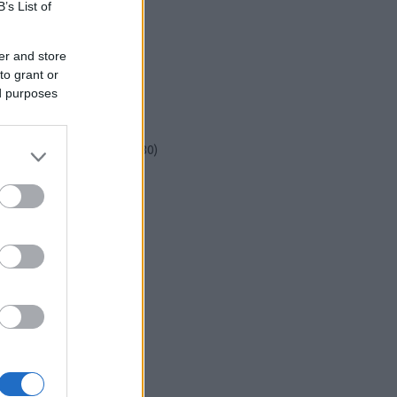
csináld magad
(
601
)
B’s List of
dekoráció
(
383
)
diy
(
383
)
er and store
DIY
(
303
)
to grant or
fenntarthatóság
(
71
)
ed purposes
festés
(
174
)
fesztivál
(
70
)
fonal
(
73
)
gyerekekkel készíthető
(
180
)
gyerekeknek
(
162
)
gyerekjáték
(
73
)
hír
(
72
)
hobbyművész
(
81
)
hulladékcsökkentés
(
113
)
húsvét
(
122
)
inspiráció
(
188
)
játék
(
145
)
jeles nap
(
77
)
karácsony
(
280
)
képzőművészet
(
79
)
kert
(
111
)
kézzel készült
(
142
)