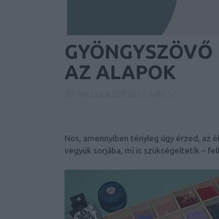
GYÖNGYSZÖVŐ 
AZ ALAPOK
BY:
MIKULKA FERI
2011. MÁR 14.
Nos, amennyiben tényleg úgy érzed, az él
vegyük sorjába, mi is szükségeltetik – fe