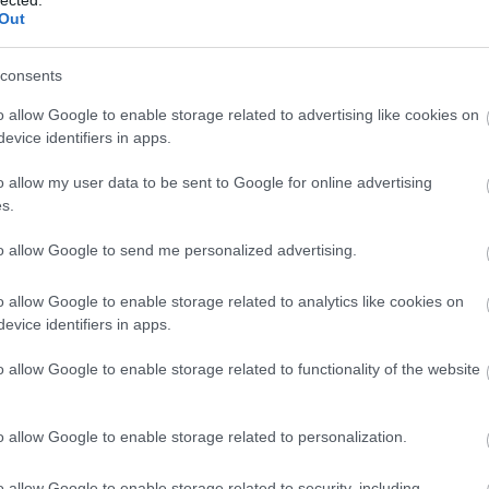
Out
e utólag persze mindenképp megéri). Ha gyakrabban
felhasználandó gyöngyöket, azt érdemes tudni, hogy
. 550 szem gyöngy található.
consents
o allow Google to enable storage related to advertising like cookies on
eginkább használható, ebből is 10-es méretű. (Még
evice identifiers in apps.
an kicsi a lyuka, hogy a cérna befűzése külön olimpiai
o allow my user data to be sent to Google for online advertising
s.
to allow Google to send me personalized advertising.
tem fel. Eleinte bőrvarró cérnával csináltam, amik
dent pozitív esztétikumot el is mondtam róla. A
o allow Google to enable storage related to analytics like cookies on
eglehetősen sok színben rövidáru boltokból (vagy a
evice identifiers in apps.
rt jó, mert mindig találhatsz a tervezett karkötő
o allow Google to enable storage related to functionality of the website
űen a bőrvarró cérna a befutó. (Figyelem, itt is
o allow Google to enable storage related to personalization.
is). Alapszínekben ezt is beszerezhetitek (én ezt
be fontos a színe (azért világos karkötőhöz persze
o allow Google to enable storage related to security, including