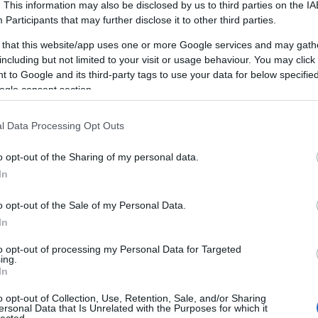
. This information may also be disclosed by us to third parties on the
IA
Participants
that may further disclose it to other third parties.
 that this website/app uses one or more Google services and may gath
including but not limited to your visit or usage behaviour. You may click 
 to Google and its third-party tags to use your data for below specifi
ogle consent section.
l Data Processing Opt Outs
o opt-out of the Sharing of my personal data.
In
o opt-out of the Sale of my Personal Data.
megadott mintákhoz -, szinte kivétel nélkül 10/0-ás
In
 mert tapasztalatom szerint ebben a méretben van a
, mert ez a méret elég apró ahhoz, hogy minél
to opt-out of processing my Personal Data for Targeted
ing.
ni” velük a karkötőkben. (A gyöngyöknél fordított
In
jelenti, hogy minél kisebb a gyöngy, annál nagyobb
ha megszáll valami, és mindennemű önsajnálatot
o opt-out of Collection, Use, Retention, Sale, and/or Sharing
ersonal Data that Is Unrelated with the Purposes for which it
yöket, amik ugyan a 10/0-áshoz képest elég aprónak
lected.