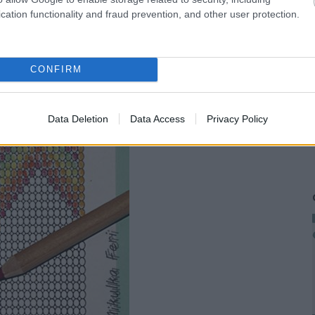
kevés fog látszani belőle munkánk végeztével.
cation functionality and fraud prevention, and other user protection.
CONFIRM
Data Deletion
Data Access
Privacy Policy