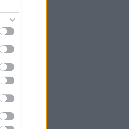
könyvajánló
(
91
)
lakásdekoráció
(
121
)
lakberendezés
(
93
)
művészet
(
74
)
nyár
(
72
)
nyereményjáték
(
136
)
ősz
(
146
)
otthon
(
72
)
pályázat
(
70
)
papír
(
138
)
pritt
(
98
)
programajánló
(
212
)
recycle
(
120
)
színes programok
(
188
)
támogatott tartalom
(
250
)
tavasz
(
125
)
tél
(
70
)
újrahasznosítás
(
260
)
zene
(
81
)
Címkefelhő