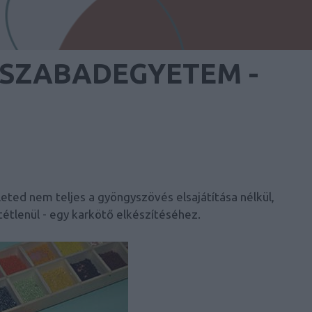
SZABADEGYETEM -
eted nem teljes a gyöngyszövés elsajátítása nélkül,
ltétlenül - egy karkötő elkészítéséhez.