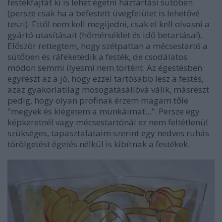
festékfajtát ki is lehet égetni háztartási sütőben
(persze csak ha a befestett üvegfelület is lehetővé
teszi). Ettől nem kell megijedni, csak el kell olvasni a
gyártó utasításait (hőmérséklet és idő betartása!).
Először rettegtem, hogy szétpattan a mécsestartó a
sütőben és ráfeketedik a festék, de csodálatos
módon semmi ilyesmi nem történt. Az égestésben
egyrészt az a jó, hogy ezzel tartósabb lesz a festés,
azaz gyakorlatilag mosogatásállóvá válik, másrészt
pedig, hogy olyan profinak érzem magam tőle
"megyek és kiégetem a munkáimat...". Persze egy
képkeretnél vagy mécsestartónál ez nem feltétlenül
szükséges, tapasztalataim szerint egy nedves ruhás
törölgetést égetés nélkül is kibírnak a festékek.