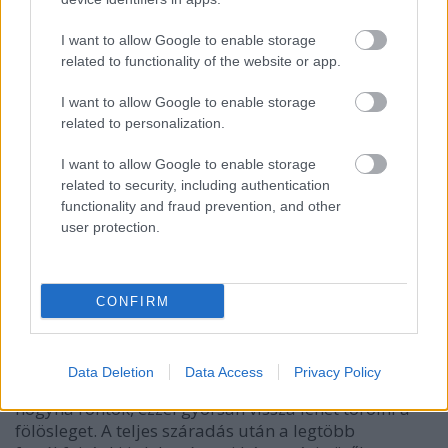
I want to allow Google to enable storage
related to functionality of the website or app.
I want to allow Google to enable storage
related to personalization.
I want to allow Google to enable storage
related to security, including authentication
functionality and fraud prevention, and other
user protection.
CONFIRM
Data Deletion
Data Access
Privacy Policy
Nekem mindig van az asztalon fültisztító pálcika,
hogyha rontok, ezzel gyorsan vissza lehet törölni a
fölösleget. A teljes száradás után a legtöbb