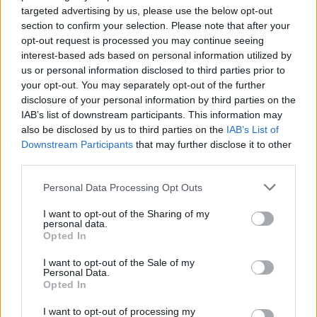
oldószeres festéket, választhat vízbázisút, bár az
targeted advertising by us, please use the below opt-out
oldószeres tartósabb, a vízbázisú is ugyanolyan
section to confirm your selection. Please note that after your
szép. A színeket fajtán belül lehet keverni, így elég
opt-out request is processed you may continue seeing
egy alapszíneket tartalmazó készlet is. A színtelen
interest-based ads based on personal information utilized by
festék hozzákeverésével lágyíthatók az árnyalatok.
us or personal information disclosed to third parties prior to
Először a kontúrvonalakat kell felvinni, lassan, de
your opt-out. You may separately opt-out of the further
egyenletesen nyomva a tubust, pár centire az üveg
disclosure of your personal information by third parties on the
fölött vezetve. Ha a tubus hegye hozzáér az üveghez,
IAB’s list of downstream participants. This information may
maszatos és göröngyös lesz a vonal. Lehet a
also be disclosed by us to third parties on the
IAB’s List of
kontúrhoz külön szűkítő fejet is használni, aki
Downstream Participants
that may further disclose it to other
leheletvékony vonalakat szeretne. Ha megszáradt a
third parties.
kontúr, jöhet a festés. Elég nagyon kevés színt
Please note that this website/app uses one or more Google
használni, és inkább több részletben felvinni a
Personal Data Processing Opt Outs
services and may gather and store information including but
felületre. Imádok kísérletezni a színekkel, akár
not limited to your visit or usage behaviour. You may click to
I want to opt-out of the Sharing of my
felületen elegyíteni őket, hogy éppen csak
personal data.
grant or deny consent to Google and its third-party tags to
összefolyjanak, vagy új színeket kikeverni és azokkal
Opted In
use your data for below specified purposes in below Google
dolgozni.
consent section.
I want to opt-out of the Sale of my
Personal Data.
Opted In
I want to opt-out of processing my