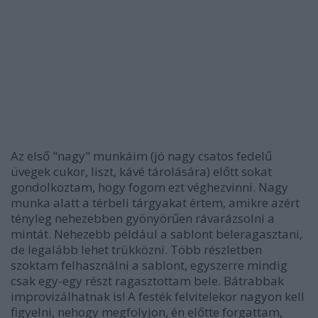
Az első "nagy" munkáim (jó nagy csatos fedelű
üvegek cukor, liszt, kávé tárolására) előtt sokat
gondolkoztam, hogy fogom ezt véghezvinni. Nagy
munka alatt a térbeli tárgyakat értem, amikre azért
tényleg nehezebben gyönyörűen rávarázsolni a
mintát. Nehezebb például a sablont beleragasztani,
de legalább lehet trükközni. Több részletben
szoktam felhasználni a sablont, egyszerre mindig
csak egy-egy részt ragasztottam bele. Bátrabbak
improvizálhatnak is! A festék felvitelekor nagyon kell
figyelni, nehogy megfolyjon, én előtte forgattam,