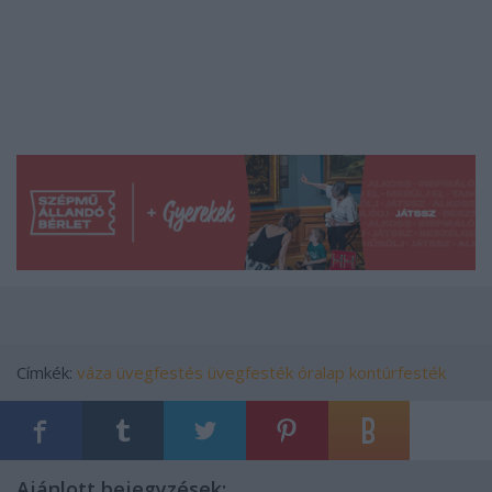
Címkék:
váza
üvegfestés
üvegfesték
óralap
kontúrfesték
Ajánlott bejegyzések: