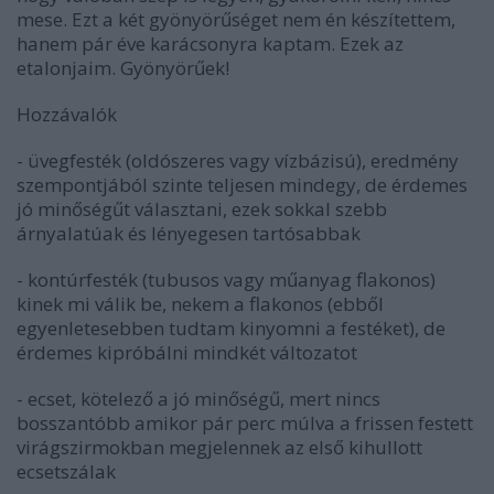
mese. Ezt a két gyönyörűséget nem én készítettem,
hanem pár éve karácsonyra kaptam. Ezek az
etalonjaim. Gyönyörűek!
Hozzávalók
- üvegfesték (oldószeres vagy vízbázisú), eredmény
szempontjából szinte teljesen mindegy, de érdemes
jó minőségűt választani, ezek sokkal szebb
árnyalatúak és lényegesen tartósabbak
- kontúrfesték (tubusos vagy műanyag flakonos)
kinek mi válik be, nekem a flakonos (ebből
egyenletesebben tudtam kinyomni a festéket), de
érdemes kipróbálni mindkét változatot
- ecset, kötelező a jó minőségű, mert nincs
bosszantóbb amikor pár perc múlva a frissen festett
virágszirmokban megjelennek az első kihullott
ecsetszálak