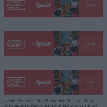
Üveget festeni elsőre könnyűnek tűnik, de ahhoz,
hogy valóban szép is legyen, gyakorolni kell, nincs