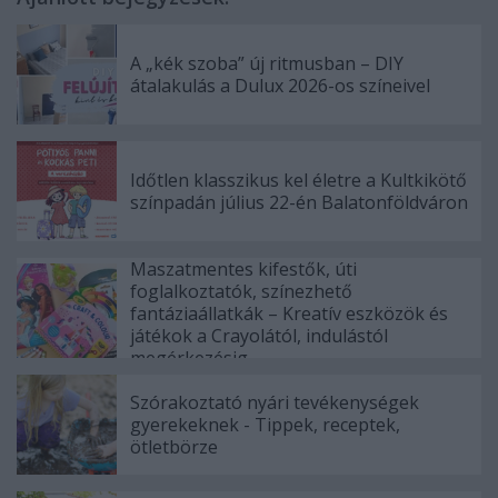
A „kék szoba” új ritmusban – DIY
átalakulás a Dulux 2026-os színeivel
Időtlen klasszikus kel életre a Kultkikötő
színpadán július 22-én Balatonföldváron
Maszatmentes kifestők, úti
foglalkoztatók, színezhető
fantáziaállatkák – Kreatív eszközök és
játékok a Crayolától, indulástól
megérkezésig
Szórakoztató nyári tevékenységek
gyerekeknek - Tippek, receptek,
ötletbörze